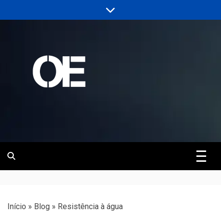
Skip
to
content
Portal de notícias de Engenharia e
Revista | O
Infraestrutura
Empreiteiro
Início
»
Blog
»
Resistência à água