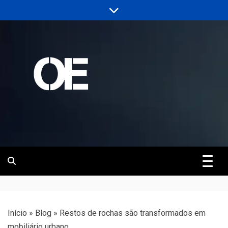
Skip
to
content
Portal de notícias de Engenharia e
Revista | O
Infraestrutura
Empreiteiro
Início
»
Blog
»
Restos de rochas são transformados em
mobiliário urbano