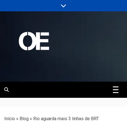
Skip
to
content
Portal de notícias de Engenharia e
Revista | O
Infraestrutura
Empreiteiro
Início
»
Blog
»
Rio aguarda mais 3 linhas de BRT