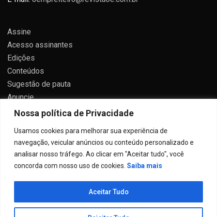
Assine
Acesso assinantes
Edições
Conteúdos
Sugestão de pauta
Anuncie
Contato
Nossa política de Privacidade
Política de privacidade
Usamos cookies para melhorar sua experiência de
navegação, veicular anúncios ou conteúdo personalizado e
analisar nosso tráfego. Ao clicar em "Aceitar tudo", você
concorda com nosso uso de cookies.
Saiba mais
Todos direitos reservados 2024.
Aceitar Tudo
Proudly powered by WordPress
|
Theme: Allure News
by
Candid Themes
.