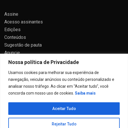
Assine
Acesso assinantes
Edições
Conteúdos
Sugestão de pauta
Anuncie
Contato
Nossa política de Privacidade
Política de privacidade
Usamos cookies para melhorar sua experiência de
navegação, veicular anúncios ou conteúdo personalizado e
analisar nosso tráfego. Ao clicar em "Aceitar tudo", você
concorda com nosso uso de cookies.
Saiba mais
Todos direitos reservados 2024.
Aceitar Tudo
Proudly powered by WordPress
|
Theme: Allure News
by
Candid Themes
.
Rejeitar Tudo