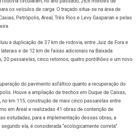
a rodovia circularam, no ano passado, 26,6 milhões de
ara os veículos de carga. O traçado situa-se na área de
axias, Petrópolis, Areal, Três Rios e Levy Gasparian e pelas
ira.
luiu a duplicação de 37 km de rodovia, entre Juiz de Fora e
laterais e de 12 km de faixas adicionais na Baixada
, 20 passarelas, cinco retornos, quatro pontilhões e um novo
uperação do pavimento asfáltico quanto a recuperação do
ópolis. Houve a ampliação de trechos em Duque de Caixas,
, no km 115; construção de mais cinco passarelas entre
torno em Areal e realizadas 41 obras de contenção de
as estudadas, para a implementação dessas obras, a
 segundo ela, é considerada “ecologicamente correta”.