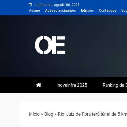
Skip
quinta-feira, agosto 06, 2026
to
Assine
Acesso assinantes
Edições
Conteúdos
Sug
content
Portal de notícias de Engenharia
Revista | O
Inovainfra 2025
Ranking da E
Início
»
Blog
»
Rio-Juiz de Fora terá túnel de 5 k