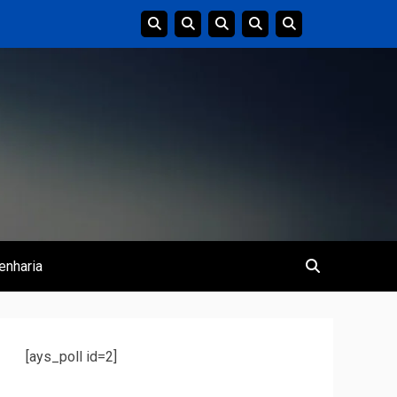
enharia
[ays_poll id=2]