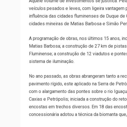
Aquele volume de investimentos se justifica. Pel
veículos pesados e leves, com ligeira vantagem p
influência das cidades fluminenses de Duque de C
cidades mineiras de Matias Barbosa e Simão Pere
A programação de obras, nos últimos 15 anos, inc
Matias Barbosa; a construção de 27 km de pistas 
Fluminense; a construção de 12 viadutos e pontes
sistema de iluminação.
No ano passado, as obras abrangeram tanto a rec
pavimento rígido, este aplicado na Serra de Petr
com o alargamento das pontes sobre o rio Iguaçu
Caxias e Petrópolis; iniciada a construção do re
encostas em trechos diversos. Em 18 das encost
concessionária adotou a técnica da biomanta que,