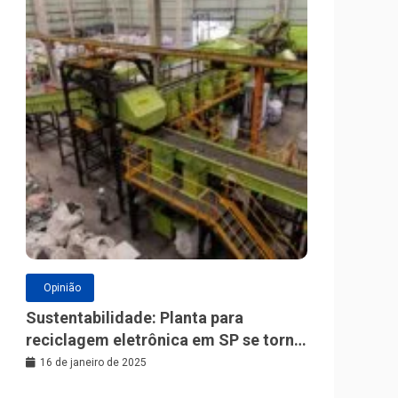
Opinião
Sustentabilidade: Planta para
reciclagem eletrônica em SP se torna
a maior da América Latina
16 de janeiro de 2025