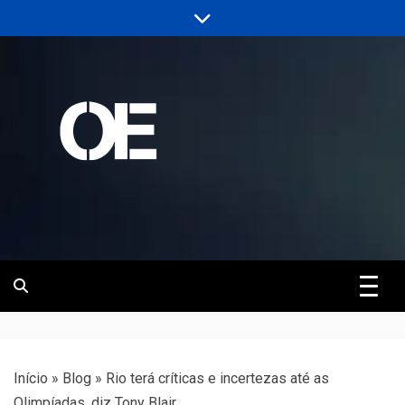
Skip
to
content
Portal de notícias de Engenharia e
Revista | O
Infraestrutura
Empreiteiro
Início
»
Blog
»
Rio terá críticas e incertezas até as
Olimpíadas, diz Tony Blair