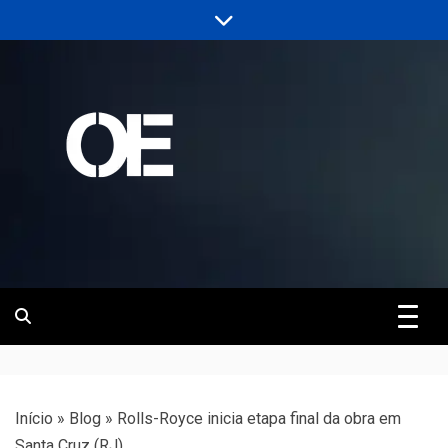
Skip
to
content
Portal de notícias de Engenharia e
Revista | O
Infraestrutura
Empreiteiro
Início
»
Blog
»
Rolls-Royce inicia etapa final da obra em
Santa Cruz (RJ)