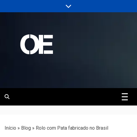
Skip
to
content
Portal de notícias de Engenharia e
Revista | O
Infraestrutura
Empreiteiro
Início
»
Blog
»
Rolo com Pata fabricado no Brasil