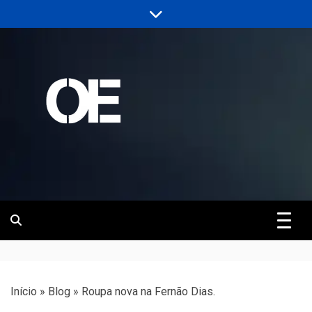
Skip
to
content
Portal de notícias de Engenharia e
Revista | O
Infraestrutura
Empreiteiro
Início
»
Blog
»
Roupa nova na Fernão Dias.