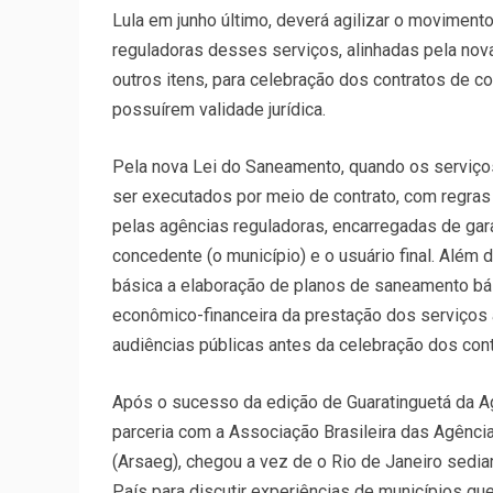
Lula em junho último, deverá agilizar o moviment
reguladoras desses serviços, alinhadas pela nova
outros itens, para celebração dos contratos de 
possuírem validade jurídica.
Pela nova Lei do Saneamento, quando os serviço
ser executados por meio de contrato, com regras 
pelas agências reguladoras, encarregadas de garan
concedente (o município) e o usuário final. Além
básica a elaboração de planos de saneamento bási
econômico-financeira da prestação dos serviços a
audiências públicas antes da celebração dos cont
Após o sucesso da edição de Guaratinguetá da A
parceria com a Associação Brasileira das Agênc
(Arsaeg), chegou a vez de o Rio de Janeiro sedia
País para discutir experiências de municípios q