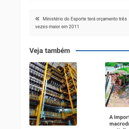
Navegação
Ministério do Esporte terá orçamento três
vezes maior em 2011
de
Post
Veja também
A Impor
macrod