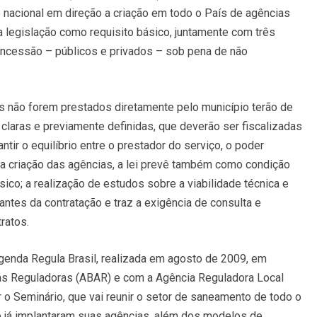
o nacional em direção a criação em todo o País de agências
 legislação como requisito básico, juntamente com três
concessão – públicos e privados – sob pena de não
s não forem prestados diretamente pelo município terão de
claras e previamente definidas, que deverão ser fiscalizadas
tir o equilíbrio entre o prestador do serviço, o poder
 da criação das agências, a lei prevê também como condição
co; a realização de estudos sobre a viabilidade técnica e
ntes da contratação e traz a exigência de consulta e
ratos.
genda Regula Brasil, realizada em agosto de 2009, em
ias Reguladoras (ABAR) e com a Agência Reguladora Local
r o Seminário, que vai reunir o setor de saneamento de todo o
ue já implantaram suas agências, além dos modelos de