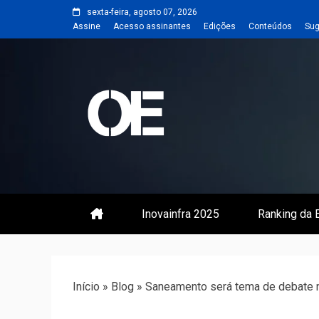
Skip
sexta-feira, agosto 07, 2026
to
Assine
Acesso assinantes
Edições
Conteúdos
Sug
content
Portal de notícias de Engenharia
Revista | O
Inovainfra 2025
Ranking da E
Início
»
Blog
»
Saneamento será tema de debate n