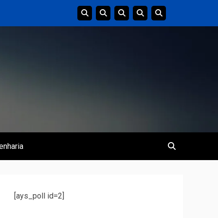
enharia
[ays_poll id=2]