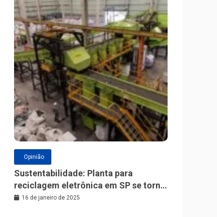
Opinião
Sustentabilidade: Planta para
reciclagem eletrônica em SP se torna
a maior da América Latina
16 de janeiro de 2025