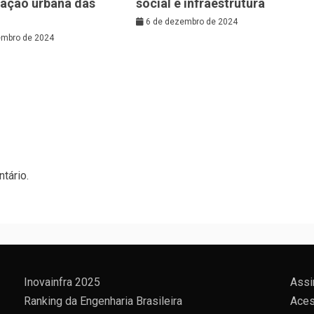
zação urbana das
social e infraestrutura
6 de dezembro de 2024
embro de 2024
tário.
Inovainfra 2025
Assi
Ranking da Engenharia Brasileira
Aces