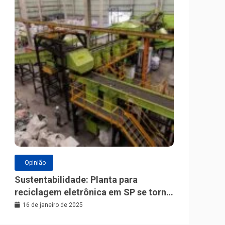
Opinião
Sustentabilidade: Planta para
reciclagem eletrônica em SP se torna
a maior da América Latina
16 de janeiro de 2025