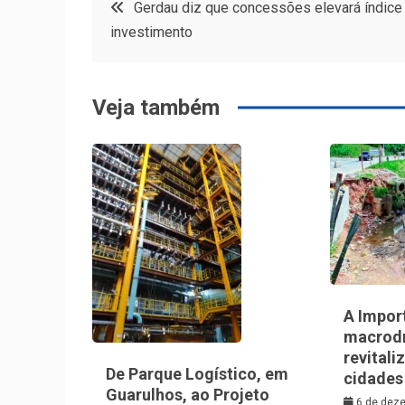
Navegação
Gerdau diz que concessões elevará índice
investimento
de
Post
Veja também
A Impor
macrod
revitali
De Parque Logístico, em
cidades
Guarulhos, ao Projeto
6 de dez