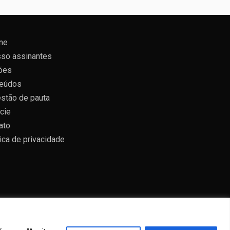
ne
so assinantes
ões
eúdos
stão de pauta
cie
ato
tica de privacidade