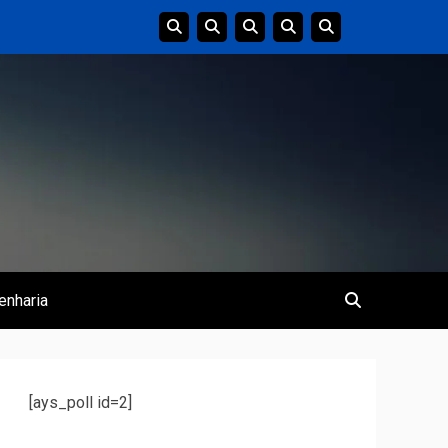
enharia
[ays_poll id=2]