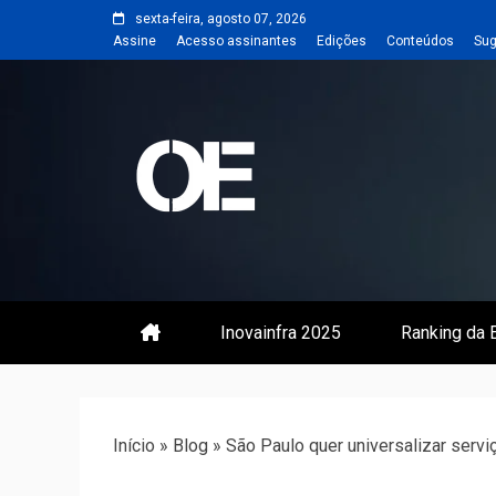
Skip
sexta-feira, agosto 07, 2026
to
Assine
Acesso assinantes
Edições
Conteúdos
Sug
content
Portal de notícias de Engenharia
Revista | O
Inovainfra 2025
Ranking da E
Início
»
Blog
»
São Paulo quer universalizar servi