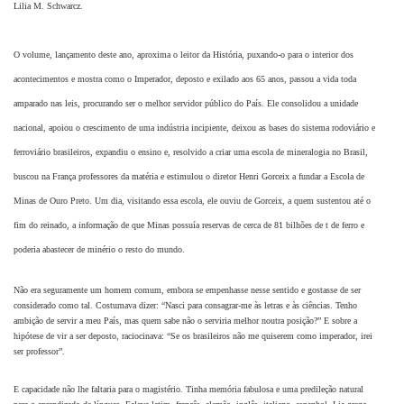
Lilia M. Schwarcz.
O volume, lançamento deste ano, aproxima o leitor da História, puxando-o para o interior dos
acontecimentos e mostra como o Imperador, deposto e exilado aos 65 anos, passou a vida toda
amparado nas leis, procurando ser o melhor servidor público do País. Ele consolidou a unidade
nacional, apoiou o crescimento de uma indústria incipiente, deixou as bases do sistema rodoviário e
ferroviário brasileiros, expandiu o ensino e, resolvido a criar uma escola de mineralogia no Brasil,
buscou na França professores da matéria e estimulou o diretor Henri Gorceix a fundar a Escola de
Minas de Ouro Preto. Um dia, visitando essa escola, ele ouviu de Gorceix, a quem sustentou até o
fim do reinado, a informação de que Minas possuía reservas de cerca de 81 bilhões de t de ferro e
poderia abastecer de minério o resto do mundo.
Não era seguramente um homem comum, embora se empenhasse nesse sentido e gostasse de ser
considerado como tal. Costumava dizer: “Nasci para consagrar-me às letras e às ciências. Tenho
ambição de servir a meu País, mas quem sabe não o serviria melhor noutra posição?” E sobre a
hipótese de vir a ser deposto, raciocinava: “Se os brasileiros não me quiserem como imperador, irei
ser professor”.
E capacidade não lhe faltaria para o magistério. Tinha memória fabulosa e uma predileção natural