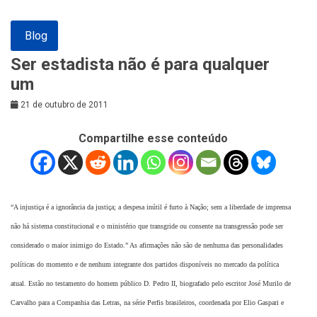
Blog
Ser estadista não é para qualquer
um
21 de outubro de 2011
Compartilhe esse conteúdo
“A injustiça é a ignorância da justiça; a despesa inútil é furto à Nação; sem a liberdade de imprensa
não há sistema constitucional e o ministério que transgride ou consente na transgressão pode ser
considerado o maior inimigo do Estado.” As afirmações não são de nenhuma das personalidades
políticas do momento e de nenhum integrante dos partidos disponíveis no mercado da política
atual. Estão no testamento do homem público D. Pedro II, biografado pelo escritor José Murilo de
Carvalho para a Companhia das Letras, na série Perfis brasileiros, coordenada por Elio Gaspari e