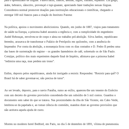
para o aprendizado de línguas. Falava latim, francês, alemão, inglês, italiano, espanhol. Lia grego,
árabe, hebraico, sânscrito, provençal e tupi-guarani, apreciando fazer traduções nessas línguas.
Considerava normal promover doações para instituições educacionais e científicas, chegando a
entregar 100 mil francos para a criação do Instituto Pasteur.
Na política, apoiou o movimento abolicionista. Quando, em junho de 1887, viajou para tratamento
de saúde na Europa, a princesa Isabel assumiu a regência e, com a cumplicidade do engenheiro
André Rebouças, envolveu-se de corpo e alma no trabalho pró-abolição. Silva Jardim, republicano
ferrenho, acusava-a de transformar o Palácio de Petrópolis em quilombo, com a anuência do
Imperador. Por conta da abolição, a monarquia ficou com os dias contados e D. Pedro II perdeu uma
das bases de sustentação do regime – os grandes fazendeiros de café, sobretudo os de São Paulo.
Cotejipe, político dos mais experientes daquele final de Império, afirmava que a princesa Isabel
“redimira uma raça, mas perdera um trono”.
Enfim, deposto pelos republicanos, ainda foi instigado a resistir. Respondeu: “Resistir para quê? O
Brasil há de saber governar-se; não precisa de tutor”.
Ao ser levado, deposto, para o navio Paraíba, rumo ao exílio, apareceu-lhe um tenente do Exército
com um decreto do governo provisório concedendo-lhe um subsídio de 5 mil contos. Guardou o
documento sem saber do que se tratava. Nas proximidades da ilha de São Vicente, em Cabo Verde,
lembrou-se da papelada e, ao tomar ciência do conteúdo, mandou dizer ao governo provisório que
não aceitava aquela ajuda de custo.
Morreu no modesto hotel Bedford, em Paris, no dia 5 de dezembro de 1891, vítima de pneumonia.