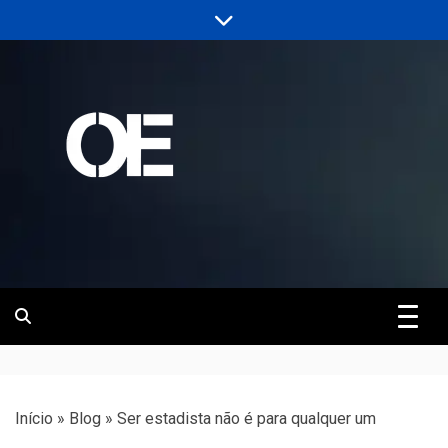
Skip
to
content
Portal de notícias de Engenharia e
Revista | O
Infraestrutura
Empreiteiro
Início
»
Blog
»
Ser estadista não é para qualquer um