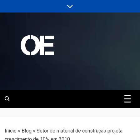
Skip
to
content
Portal de notícias de Engenharia e
Revista | O
Infraestrutura
Empreiteiro
Início
»
Blog
»
Setor de material de construção projeta
crescimento de 10% em 2010