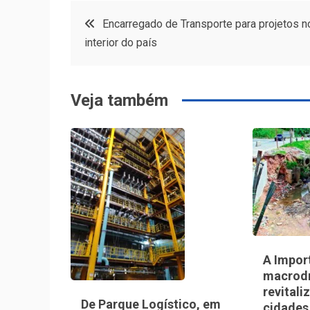
Navegação
Encarregado de Transporte para projetos n
interior do país
de
Post
Veja também
A Impor
macrod
revitali
De Parque Logístico, em
cidades