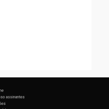
ne
so assinantes
ões