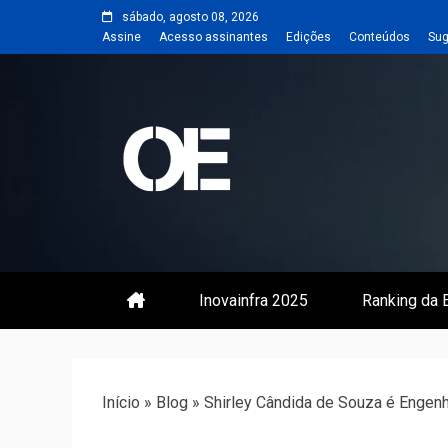
Skip
sábado, agosto 08, 2026
to
Assine
Acesso assinantes
Edições
Conteúdos
Sug
content
Portal de notícias de Engenharia
Revista | O
Inovainfra 2025
Ranking da E
Início
»
Blog
»
Shirley Cândida de Souza é Engenhe