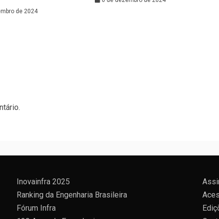
embro de 2024
tário.
Inovainfra 2025
Assi
Ranking da Engenharia Brasileira
Aces
Fórum Infra
Ediç