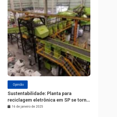
Opinião
Sustentabilidade: Planta para
reciclagem eletrônica em SP se torna
a maior da América Latina
16 de janeiro de 2025