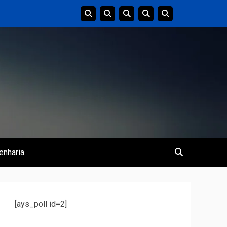
enharia
[ays_poll id=2]