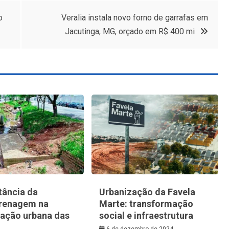
o
Veralia instala novo forno de garrafas em
Jacutinga, MG, orçado em R$ 400 mi
tância da
Urbanização da Favela
renagem na
Marte: transformação
zação urbana das
social e infraestrutura
6 de dezembro de 2024