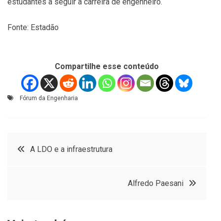
estudantes a seguir a carreira de engenheiro.
Fonte: Estadão
Compartilhe esse conteúdo
Fórum da Engenharia
Navegação
A LDO e a infraestrutura
de
Alfredo Paesani
Post