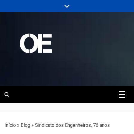
Skip
to
content
Portal de notícias de Engenharia e
Revista | O
Infraestrutura
Empreiteiro
Início
»
Blog
»
Sindicato dos Engenheiros, 76 anos