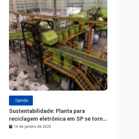
Opinião
Sustentabilidade: Planta para
reciclagem eletrônica em SP se torna
a maior da América Latina
16 de janeiro de 2025