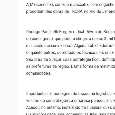
A Mascarenhas conta, em Jeceaba, com engenheiro
procedem das obras da TKCSA, no Rio de Janeir
Rodrigo Paolinelli Borges e Joab Alves de Souza
do contingente, que poderá chegar a quase 3 mil 
municípios circunvizinhos. Alguns trabalhadores 
enquanto outros, sobretudo os técnicos, os enca
São Brás de Suaçuí. Essa estratégia ficou defini
as prefeituras da região. É uma forma de minimiz
comunidades.
Importante, na montagem do esquema logístico, a
volume de concretagem, a empresa pensou, inicial
Acabou, no entanto, instalando três usinas: dua
60 m³/hora cada uma, somando, as três, uma cap