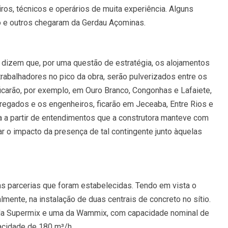
s, técnicos e operários de muita experiência. Alguns
o e outros chegaram da Gerdau Açominas.
 dizem que, por uma questão de estratégia, os alojamentos
trabalhadores no pico da obra, serão pulverizados entre os
ficarão, por exemplo, em Ouro Branco, Congonhas e Lafaiete,
rregados e os engenheiros, ficarão em Jeceaba, Entre Rios e
da a partir de entendimentos que a construtora manteve com
ar o impacto da presença de tal contingente junto àquelas
s parcerias que foram estabelecidas. Tendo em vista o
mente, na instalação de duas centrais de concreto no sítio.
s da Supermix e uma da Wammix, com capacidade nominal de
acidade de 180 m³/h.