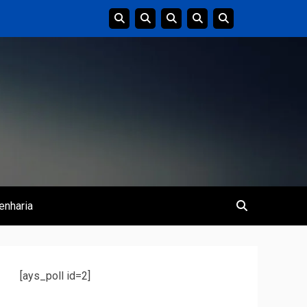
enharia
[ays_poll id=2]