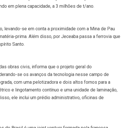
do em plena capacidade, a 3 milhões de t/ano.
gião, levando-se em conta a proximidade com a Mina de Pau
matéria-prima. Além disso, por Jeceaba passa a ferrovia que
pírito Santo.
as obras civis, informa que o projeto geral do
derando-se os avanços da tecnologia nesse campo de
egrada, com uma pelotizadora e dois altos fornos para a
étrico e lingotamento contínuo e uma unidade de laminação,
so, ele inclui um prédio administrativo, oficinas de
os do Brasil é uma
joint venture
formada pela francesa