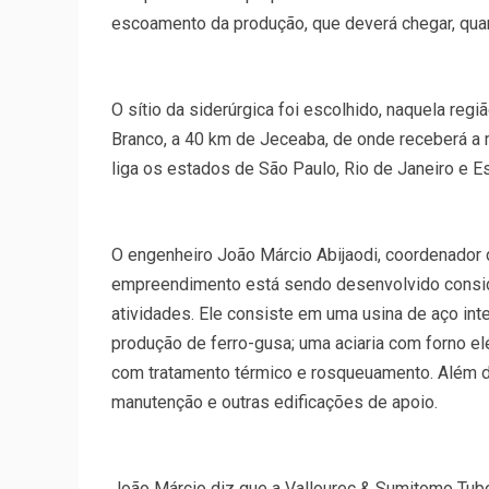
escoamento da produção, que deverá chegar, quan
O sítio da siderúrgica foi escolhido, naquela re
Branco, a 40 km de Jeceaba, de onde receberá a 
liga os estados de São Paulo, Rio de Janeiro e Es
O engenheiro João Márcio Abijaodi, coordenador d
empreendimento está sendo desenvolvido consi
atividades. Ele consiste em uma usina de aço int
produção de ferro-gusa; uma aciaria com forno el
com tratamento térmico e rosqueuamento. Além dis
manutenção e outras edificações de apoio.
João Márcio diz que a Vallourec & Sumitomo Tub