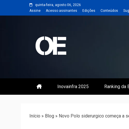
Skip
quinta-feira, agosto 06, 2026
to
Assine
Acesso assinantes
Edições
Conteúdos
Sug
content
Portal de notícias de Engenharia
Revista | O
Inovainfra 2025
Ranking da E
Início
»
Blog
»
Novo Polo siderurgico começa a s