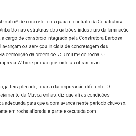
0 mil m³ de concreto, dos quais o contrato da Construtora
stribuído nas estruturas dos galpões industriais da laminação
, a cargo de consórcio integrado pela Construtora Barbosa
l avançam os serviços iniciais de concretagem das
la demolição da ordem de 750 mil m³ de rocha. O
presa W.Torre prossegue junto as obras civis.
o, já terraplenado, possa dar impressão diferente. O
nejamento da Mascarenhas, diz que ali as condições
ica adequada para que a obra avance neste período chuvoso.
mente em rocha aflorada e parte executada com