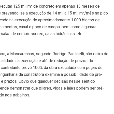
executar 125 mil m³ de concreto em apenas 13 meses de
s prevendo-se a execução de 14 mil a 15 mil m³/mês no pico
licado na execução de aproximadamente 1.000 blocos de
uipamentos, canal e poço de carepa, bem como algumas
, salas de compressores, salas hidráulicas, etc.
s, a Mascarenhas, segundo Rodrigo Paolinelli, não deixa de
ualidade na execução e até de redução de prazos do
do contratante prevê 100% da obra executada com peças de
ngenharia da construtora examina a possibilidade de pré-
o e prazos. Óbvio que qualquer decisão nesse sentido
tende demonstrar que pilares, vigas e lajes podem ser pré-
de nos trabalhos.