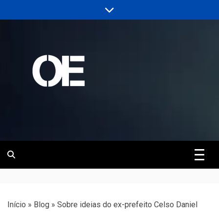
Skip
to
content
Portal de notícias de Engenharia e
Revista | O
Infraestrutura
Empreiteiro
Início
»
Blog
»
Sobre ideias do ex-prefeito Celso Daniel