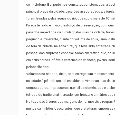
sem telefone. E aí pudemos constatar, consternados, a dest
principal praça da cidade, casarões assobradados, a igrej
foram levadas pelas águas do rio, que subiu mais de 10 met
Parece ter sido em vão o esforço de preservação, com qua
pesados impedidos de circular pelas ruas da cidade, trabal
pequeno e irrelevante, diante do volume de água, lama, detr
de fora da cidade, na zona rural, que teria sido soterrada.
pessoal das empresas especializadas em rafting que, no sil
em seus barcos infláveis centenas de crianças, jovens, adu
pelos telhados.
Voltamos no sábado, dia 8, para entregar um medicamento
na cidade à pé, sob um sol escaldante. Vimos as ruas da 
computadores, impressoras, utensílios domésticos e o chei
telhado do tradicional mercado, um freezer e armários que 
No topo das árvores das margens do rio, móveis e roupas. 
muitos caminhões basculantes, que prefeituras, empresas d