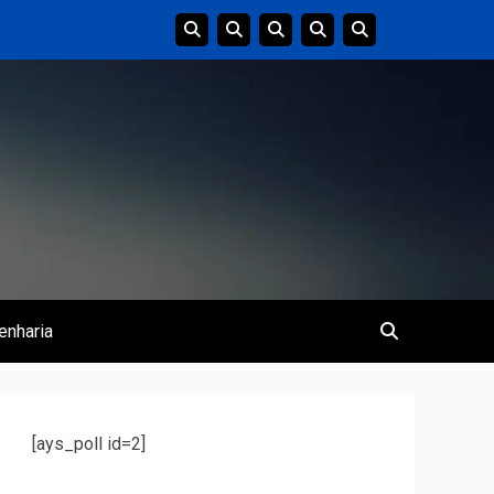
enharia
[ays_poll id=2]