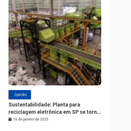
Opinião
Sustentabilidade: Planta para
reciclagem eletrônica em SP se torna
a maior da América Latina
16 de janeiro de 2025