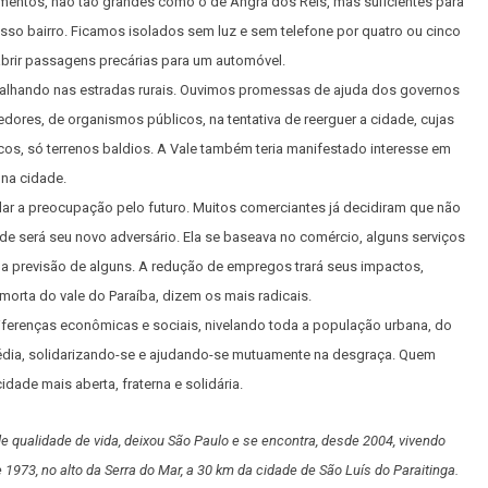
zamentos, não tão grandes como o de Angra dos Reis, mas suficientes para
so bairro. Ficamos isolados sem luz e sem telefone por quatro ou cinco
 abrir passagens precárias para um automóvel.
balhando nas estradas rurais. Ouvimos promessas de ajuda dos governos
edores, de organismos públicos, na tentativa de reerguer a cidade, cujas
cos, só terrenos baldios. A Vale também teria manifestado interesse em
 na cidade.
dar a preocupação pelo futuro. Muitos comerciantes já decidiram que não
de será seu novo adversário. Ela se baseava no comércio, alguns serviços
 na previsão de alguns. A redução de empregos trará seus impactos,
morta do vale do Paraíba, dizem os mais radicais.
iferenças econômicas e sociais, nivelando toda a população urbana, do
édia, solidarizando-se e ajudando-se mutuamente na desgraça. Quem
dade mais aberta, fraterna e solidária.
e qualidade de vida, deixou São Paulo e se encontra, desde 2004, vivendo
973, no alto da Serra do Mar, a 30 km da cidade de São Luís do Paraitinga.