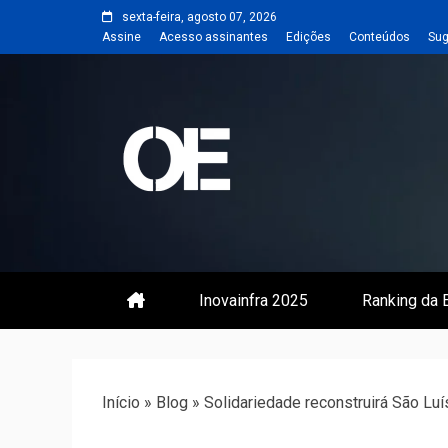
Skip
sexta-feira, agosto 07, 2026
to
Assine
Acesso assinantes
Edições
Conteúdos
Sug
content
Portal de notícias de Engenharia
Revista | O
Inovainfra 2025
Ranking da E
Início
»
Blog
»
Solidariedade reconstruirá São Luí