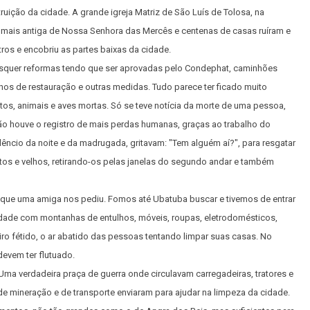
ruição da cidade. A grande igreja Matriz de São Luís de Tolosa, na
a mais antiga de Nossa Senhora das Mercês e centenas de casas ruíram e
ros e encobriu as partes baixas da cidade.
isquer reformas tendo que ser aprovadas pelo Condephat, caminhões
hos de restauração e outras medidas. Tudo parece ter ficado muito
itos, animais e aves mortas. Só se teve notícia da morte de uma pessoa,
 Não houve o registro de mais perdas humanas, graças ao trabalho do
êncio da noite e da madrugada, gritavam: "Tem alguém aí?", para resgatar
ltos e velhos, retirando-os pelas janelas do segundo andar e também
 que uma amiga nos pediu. Fomos até Ubatuba buscar e tivemos de entrar
cidade com montanhas de entulhos, móveis, roupas, eletrodomésticos,
ro fétido, o ar abatido das pessoas tentando limpar suas casas. No
devem ter flutuado.
Uma verdadeira praça de guerra onde circulavam carregadeiras, tratores e
e mineração e de transporte enviaram para ajudar na limpeza da cidade.