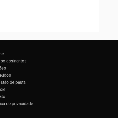
ne
so assinantes
ões
eúdos
stão de pauta
cie
ato
tica de privacidade