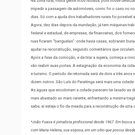
Na zona rural, muita gente ficou isolada, pois houve desli
impedir a passagem de automóveis, como foi o caso no nos
dias. Só com a ajuda dos trabalhadores rurais foi possível
Agora, dez dias depois da inundação, já tem máquinas tra
federal e estadual, de empresas, de financeiras, dos fornec
ruas ficaram "banguelas": onde havia casas, sobraram bura
ajudar na reconstrução, segundo comentários que circulam
Após a fase da comoção, e de tirar a sujeira, começa a ron
vão reabrir suas portas. A estagnação da economia da cida
e turismo. O período de retomada será de dois a três anos
dizem outros. São Luís do Paraitinga será mais uma cidade 
As águas que encobriram a cidade parecem ter lavado as d
mais abastado ao mais carente, enfrentando a mesma trag
sabe, aí esteja o fio da meada para a reconstrução de uma ci
*João Yuasa é jornalista profissional desde 1967. Em busca d
com Maria Helena, sua esposa, em um sítio que possui desde 1