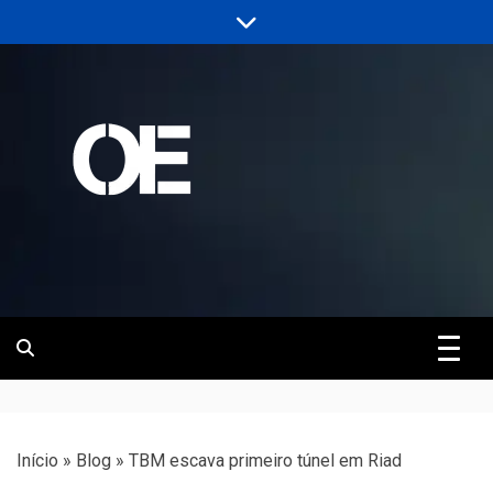
Skip
to
content
Portal de notícias de Engenharia e
Revista | O
Infraestrutura
Empreiteiro
Início
»
Blog
»
TBM escava primeiro túnel em Riad