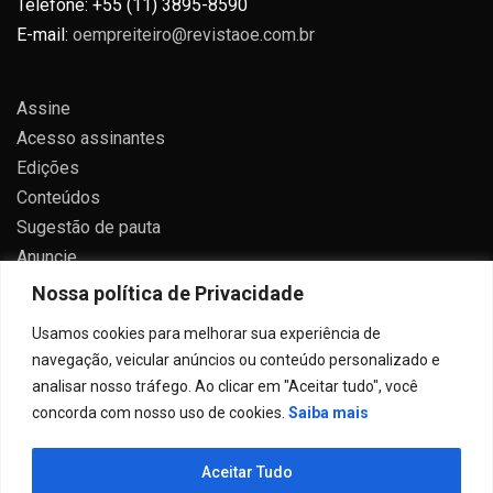
Telefone: +55 (11) 3895-8590
E-mail:
oempreiteiro@revistaoe.com.br
Assine
Acesso assinantes
Edições
Conteúdos
Sugestão de pauta
Anuncie
Contato
Nossa política de Privacidade
Política de privacidade
Usamos cookies para melhorar sua experiência de
navegação, veicular anúncios ou conteúdo personalizado e
analisar nosso tráfego. Ao clicar em "Aceitar tudo", você
concorda com nosso uso de cookies.
Saiba mais
Todos direitos reservados 2024.
Aceitar Tudo