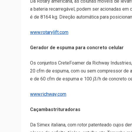
Da Rotary americana, as colunas móveis de leva
a bateria recarregável, podem ser acionadas em co
é de 8164 kg. Direção automática para posiciona
www.rotarylift.com
Gerador de espuma para concreto celular
Os conjuntos CreteFoamer da Richway Industries
20 cfm de espuma, com ou sem compressor de ar
e de 60 cfm de espuma e 100 j3/h de concreto ce
www.richway.com
Caçambastrituradoras
Da Simex italiana, com rotor patenteado cujos dent