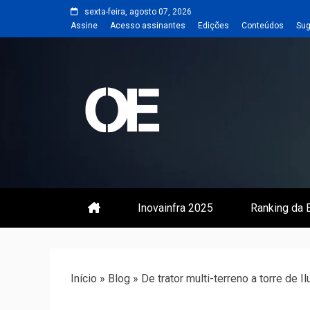
Skip
sexta-feira, agosto 07, 2026
to
Assine
Acesso assinantes
Edições
Conteúdos
Sug
content
Portal de notícias de Engenharia
Revista | O
Inovainfra 2025
Ranking da E
Início
»
Blog
»
De trator multi-terreno a torre de 