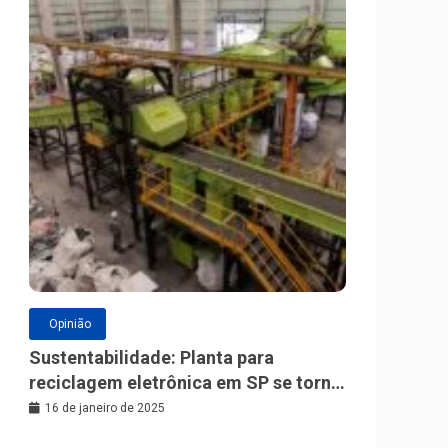
Opinião
Sustentabilidade: Planta para
reciclagem eletrônica em SP se torna
a maior da América Latina
16 de janeiro de 2025