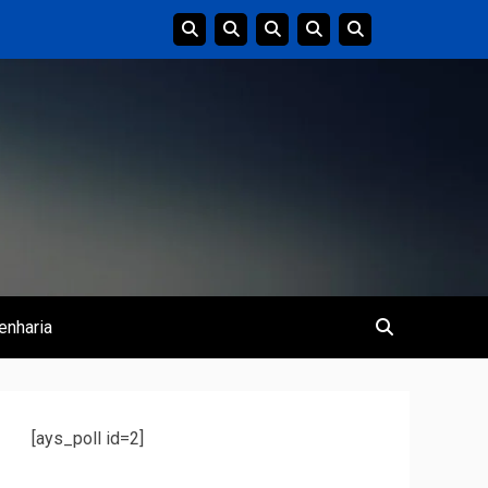
enharia
[ays_poll id=2]