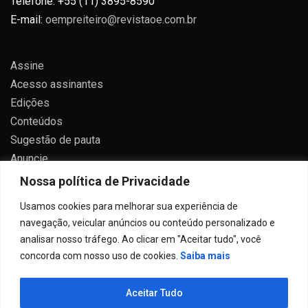
Telefone: +55 (11) 3895-8590
E-mail:
oempreiteiro@revistaoe.com.br
Assine
Acesso assinantes
Edições
Conteúdos
Sugestão de pauta
Anuncie
Contato
Nossa política de Privacidade
Política de privacidade
Usamos cookies para melhorar sua experiência de
navegação, veicular anúncios ou conteúdo personalizado e
analisar nosso tráfego. Ao clicar em "Aceitar tudo", você
concorda com nosso uso de cookies.
Saiba mais
Todos direitos reservados 2024.
Aceitar Tudo