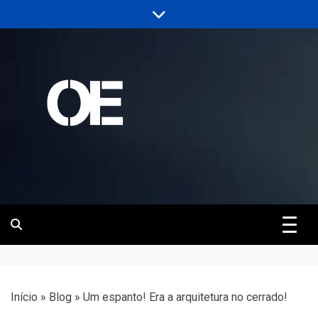
Skip
to
content
Portal de notícias de Engenharia e
Revista | O
Infraestrutura
Empreiteiro
Início
»
Blog
»
Um espanto! Era a arquitetura no cerrado!