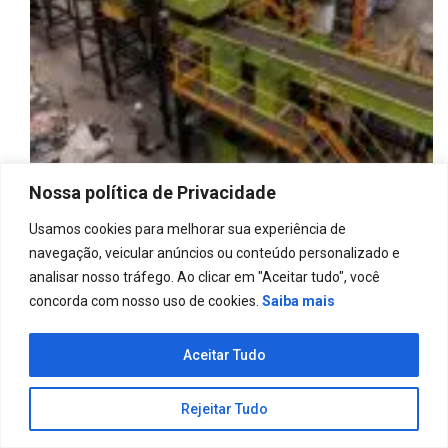
Nossa política de Privacidade
Usamos cookies para melhorar sua experiência de
Opinião
navegação, veicular anúncios ou conteúdo personalizado e
Sustentabilidade: Planta para reciclagem
analisar nosso tráfego. Ao clicar em "Aceitar tudo", você
eletrônica em SP se torna a maior da América
concorda com nosso uso de cookies.
Saiba mais
Latina
16 de janeiro de 2025
Aceitar Tudo
Rejeitar Tudo