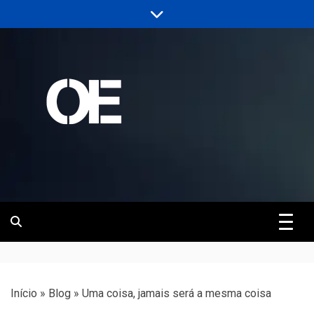
Skip
to
content
Portal de notícias de Engenharia e
Revista | O
Infraestrutura
Empreiteiro
Início
»
Blog
»
Uma coisa, jamais será a mesma coisa