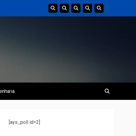
enharia
[ays_poll id=2]