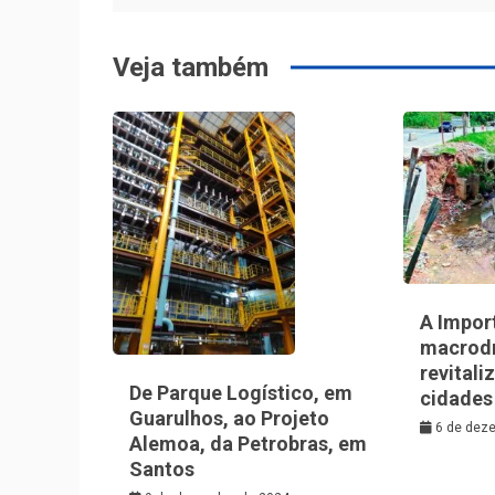
Post
Veja também
A Impor
macrod
revitali
De Parque Logístico, em
cidades
Guarulhos, ao Projeto
6 de dez
Alemoa, da Petrobras, em
Santos