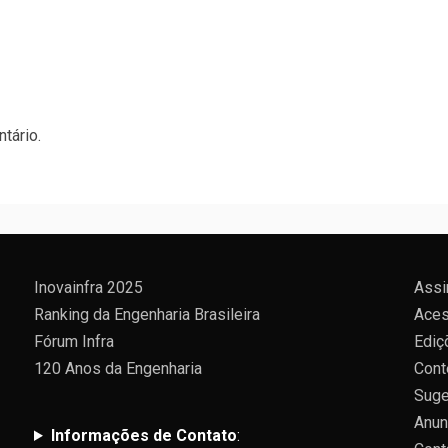
tário.
Inovainfra 2025
Assi
Ranking da Engenharia Brasileira
Aces
Fórum Infra
Ediç
120 Anos da Engenharia
Cont
Suge
Anun
Informações de Contato
: