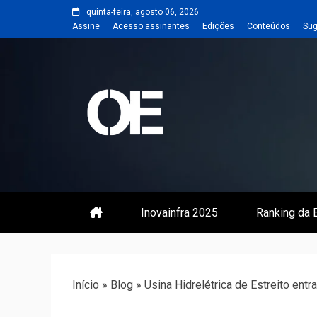
Skip
quinta-feira, agosto 06, 2026
to
Assine
Acesso assinantes
Edições
Conteúdos
Sug
content
Portal de notícias de Engenharia
Revista | O
Inovainfra 2025
Ranking da E
Início
»
Blog
»
Usina Hidrelétrica de Estreito entr