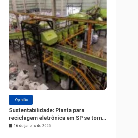
Opinião
Sustentabilidade: Planta para
reciclagem eletrônica em SP se torna
a maior da América Latina
16 de janeiro de 2025