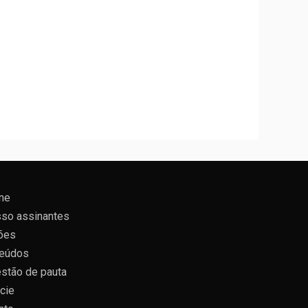
ne
so assinantes
ões
eúdos
stão de pauta
cie