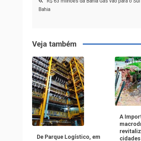
R$ 63 milhões da Bahia Gás vão para o Sul
Bahia
de
Post
Veja também
A Impor
macrod
revitali
De Parque Logístico, em
cidades