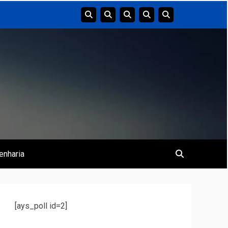
enharia
[ays_poll id=2]