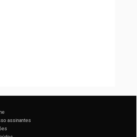
ne
so assinantes
ões
eúdos