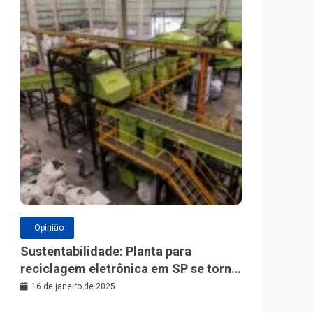
Opinião
Sustentabilidade: Planta para
reciclagem eletrônica em SP se torna
a maior da América Latina
16 de janeiro de 2025