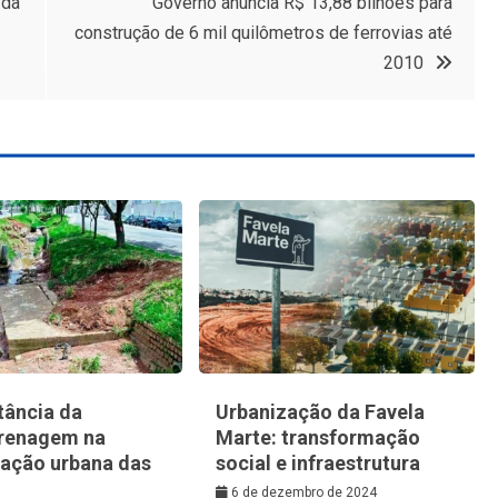
 da
Governo anuncia R$ 13,88 bilhões para
construção de 6 mil quilômetros de ferrovias até
2010
tância da
Urbanização da Favela
renagem na
Marte: transformação
zação urbana das
social e infraestrutura
6 de dezembro de 2024