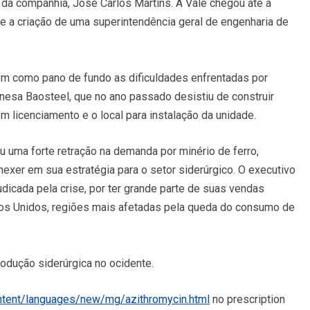
s da companhia, José Carlos Martins. A Vale chegou até a
e a criação de uma superintendência geral de engenharia de
em como pano de fundo as dificuldades enfrentadas por
hinesa Baosteel, que no ano passado desistiu de construir
m licenciamento e o local para instalação da unidade.
u uma forte retração na demanda por minério de ferro,
xer em sua estratégia para o setor siderúrgico. O executivo
udicada pela crise, por ter grande parte de suas vendas
os Unidos, regiões mais afetadas pela queda do consumo de
rodução siderúrgica no ocidente.
ntent/languages/new/mg/azithromycin.html
no prescription