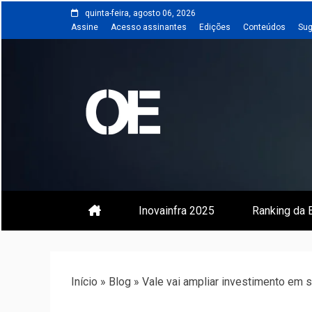
Skip
quinta-feira, agosto 06, 2026
to
Assine
Acesso assinantes
Edições
Conteúdos
Sug
content
Portal de notícias de Engenharia
Revista | O
Inovainfra 2025
Ranking da E
Início
»
Blog
»
Vale vai ampliar investimento em s