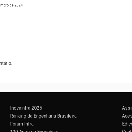
embro de 2024
tário.
Inovainfra 2025
Assi
Ranking da Engenharia Brasileira
Aces
Fórum Infra
Ediç
120 Anos da Engenharia
Cont