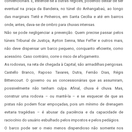
convencionais. E, estende-se a outras regiões, podendo deixar de ser
eventual na praça da Bandeira, no túnel do Anhangabaú, ao longo
das marginais Tietê e Pinheiros, em Santa Cecília e até em bairros
onde, antes, dava-se de ombro para chuvas intensas.
Não se pode negligenciar a prevenção. Quem precise passar pelos
túneis Tribunal de Justiça, Ayrton Senna, Max Feffer e outros mais,
não deve dispensar um barco pequeno, conquanto eficiente, como
acessório. Caso contrário, corre o risco de afogamento.
As rodovias, na reta de chegada à Capital, são armadilhas perigosas.
Castello Branco, Raposo Tavares, Dutra, Fernão Dias, Régis
Bittencourt. O governo ou as concessionárias que as assumiram,
possivelmente não tenham culpa. Afinal, chuva é chuva. Mas,
construir uma rodovia – ou mantê-la – e se esquecer de que as
pistas não podem ficar empoçadas, pois um mínimo de drenagem
evitaria tragédias – é abusar da paciência e da capacidade de
raciocínio do usuário esbulhado pelos impostos e pelos pedágios.
O barco pode ser o meio menos dispendioso não somente nos