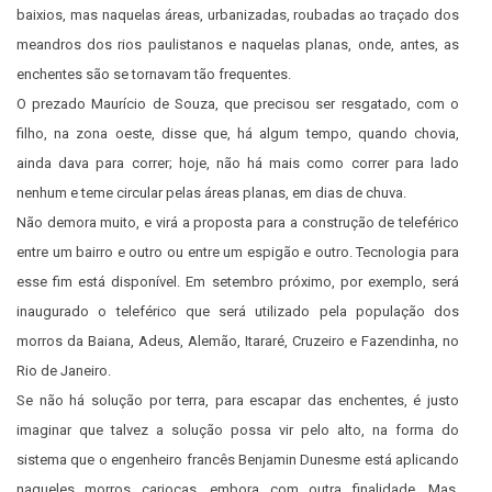
baixios, mas naquelas áreas, urbanizadas, roubadas ao traçado dos
meandros dos rios paulistanos e naquelas planas, onde, antes, as
enchentes são se tornavam tão frequentes.
O prezado Maurício de Souza, que precisou ser resgatado, com o
filho, na zona oeste, disse que, há algum tempo, quando chovia,
ainda dava para correr; hoje,
não há mais como correr para lado
nenhum e teme circular pelas áreas planas, em dias de chuva.
Não demora muito, e virá a proposta para a construção de teleférico
entre um bairro e outro ou entre um espigão e outro. Tecnologia para
esse fim está disponível. Em setembro próximo, por exemplo, será
inaugurado o teleférico que será utilizado pela população dos
morros da Baiana, Adeus, Alemão, Itararé, Cruzeiro e Fazendinha, no
Rio de Janeiro.
Se não há solução por terra, para escapar das enchentes, é justo
imaginar que talvez a solução possa vir pelo alto, na forma do
sistema que o engenheiro francês Benjamin Dunesme está aplicando
naqueles morros cariocas, embora com outra finalidade. Mas,