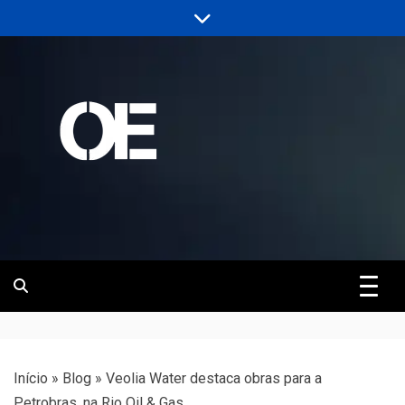
Skip
to
content
Portal de notícias de Engenharia e
Revista | O
Infraestrutura
Empreiteiro
Início
»
Blog
»
Veolia Water destaca obras para a
Petrobras, na Rio Oil & Gas