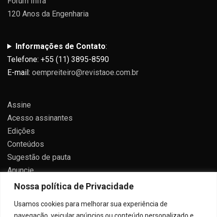
Fórum Infra
120 Anos da Engenharia
Informações de Contato
:
Telefone: +55 (11) 3895-8590
E-mail:
oempreiteiro@revistaoe.com.br
Assine
Acesso assinantes
Edições
Conteúdos
Sugestão de pauta
Anuncie
Contato
Nossa política de Privacidade
Política de privacidade
Usamos cookies para melhorar sua experiência de
navegação, veicular anúncios ou conteúdo personalizado e