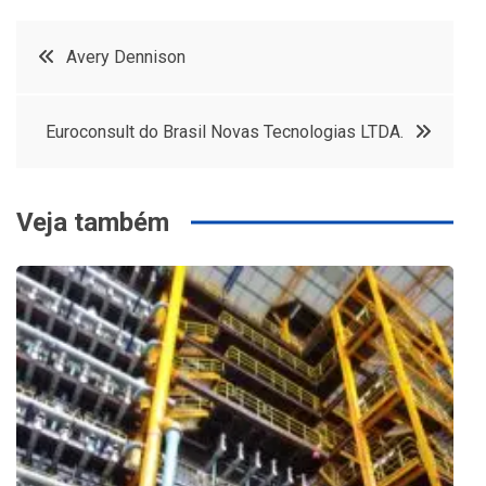
Navegação
Avery Dennison
de
Euroconsult do Brasil Novas Tecnologias LTDA.
Post
Veja também