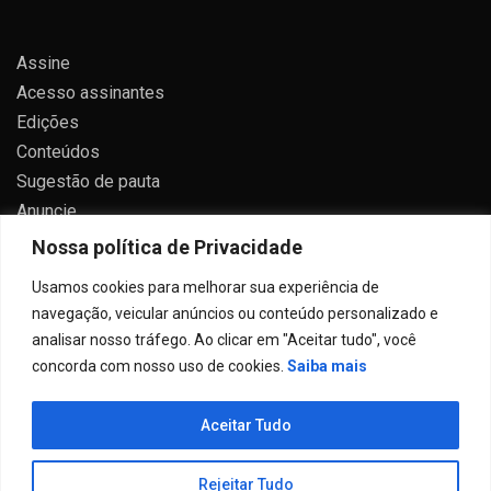
Assine
Acesso assinantes
Edições
Conteúdos
Sugestão de pauta
Anuncie
Contato
Nossa política de Privacidade
Política de privacidade
Usamos cookies para melhorar sua experiência de
navegação, veicular anúncios ou conteúdo personalizado e
analisar nosso tráfego. Ao clicar em "Aceitar tudo", você
concorda com nosso uso de cookies.
Saiba mais
Todos direitos reservados 2024.
Aceitar Tudo
Proudly powered by WordPress
|
Theme: Allure News
by
Candid Themes
.
Rejeitar Tudo