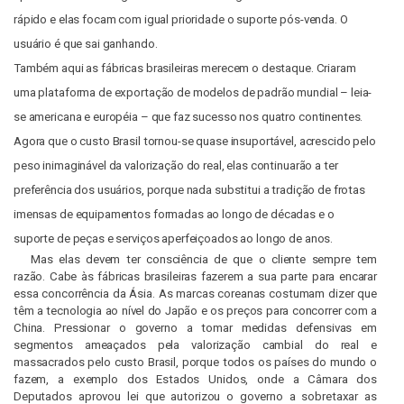
rápido e elas focam com igual prioridade o suporte pós-venda.
O
usuário é que sai ganhando.
Também aqui as fábricas brasileiras merecem o destaque. Criaram
uma plataforma de exportação de modelos de padrão mundial – leia-
se americana e européia – que faz sucesso nos quatro continentes.
Agora que o custo Brasil tornou-se quase insuportável, acrescido pelo
peso inimaginável da valorização do real, elas continuarão a ter
preferência dos usuários, porque nada substitui a tradição de frotas
imensas de equipamentos formadas ao longo de décadas e o
suporte de peças e serviços aperfeiçoados ao longo de anos.
Mas elas devem ter consciência de que o cliente sempre tem
razão.
Cabe às fábricas brasileiras fazerem a sua parte para encarar
essa concorrência da Ásia. As marcas coreanas costumam dizer que
têm a tecnologia ao nível do Japão e os preços para concorrer com a
China. Pressionar o governo a tomar medidas defensivas em
segmentos ameaçados pela valorização cambial do real e
massacrados pelo custo Brasil, porque todos os países do mundo o
fazem, a exemplo dos Estados Unidos, onde a Câmara dos
Deputados aprovou lei que autorizou o governo a sobretaxar as