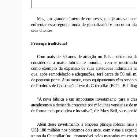
Mas, um grande número de empresas, que já atuava no mer
enfrentar essa segunda onda de globalização e procuram pla
seus clientes.
Presença tradicional
Com mais de 50 anos de atuação no País e detentora de 
considerada a maior fabricante mundial, vem se mostrando
como exemplo da expansão de suas atividades industriais n
que, após remodelação e adequações, terá cerca de 50 mil m
de pequeno porte. Atualmente, esses equipamentos vêm sendo p
de Produtos de Construção Leve da Caterpillar (BCP – Building
“A nova fábrica é um importante investimento para o cre
atenderemos a demanda crescente por máquinas versáteis e de me
de forma mais produtiva e lucrativa”, diz Mary Bell, vice-pres
Além desse investimento, a empresa planeja colocar mais 
US$ 180 milhões nos próximos dois anos, com vistas a expandi
grupo da Caterpillar Inc., responsável pelos mercados em cresci