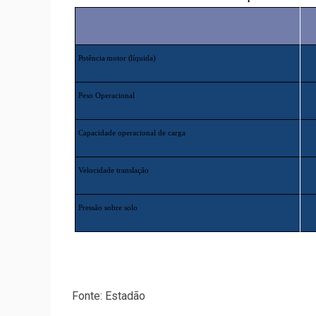
Potência motor (líquida)
Peso Operacional
Capacidade operacional de carga
Velocidade translação
Pressão sobre solo
Fonte: Estadão