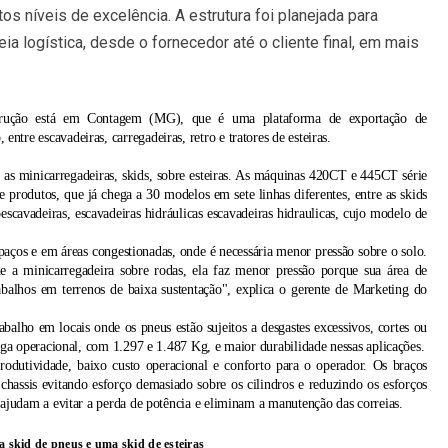
tos níveis de excelência. A estrutura foi planejada para
ia logística, desde o fornecedor até o cliente final, em mais
trução está em Contagem (MG), que é uma plataforma de exportação de
re escavadeiras, carregadeiras, retro e tratores de esteiras.
 as minicarregadeiras, skids, sobre esteiras. As máquinas 420CT e 445CT série
produtos, que já chega a 30 modelos em sete linhas diferentes, entre as skids
oescavadeiras, escavadeiras hidráulicas escavadeiras hidraulicas, cujo modelo de
spaços e em áreas congestionadas, onde é necessária menor pressão sobre o solo.
a minicarregadeira sobre rodas, ela faz menor pressão porque sua área de
balhos em terrenos de baixa sustentação", explica o gerente de Marketing do
balho em locais onde os pneus estão sujeitos a desgastes excessivos, cortes ou
rga operacional, com 1.297 e 1.487 Kg, e maior durabilidade nessas aplicações.
utividade, baixo custo operacional e conforto para o operador. Os braços
hassis evitando esforço demasiado sobre os cilindros e reduzindo os esforços
 ajudam a evitar a perda de potência e eliminam a manutenção das correias.
 skid de pneus e uma skid de esteiras