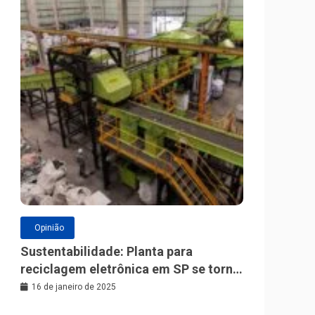
Opinião
Sustentabilidade: Planta para
reciclagem eletrônica em SP se torna
a maior da América Latina
16 de janeiro de 2025