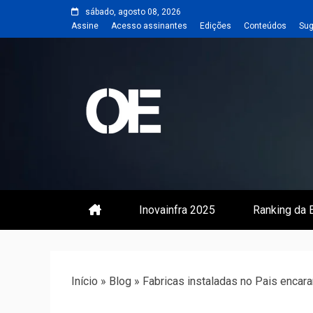
Skip
sábado, agosto 08, 2026
to
Assine
Acesso assinantes
Edições
Conteúdos
Sug
content
Portal de notícias de Engenharia
Revista | O
Inovainfra 2025
Ranking da E
Início
»
Blog
»
Fabricas instaladas no Pais encara