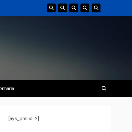
enharia
[ays_poll id=2]