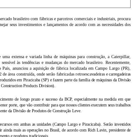
cado brasileiro com fábricas e parceiros comerciais e industriais, procura
nejar seus investimentos e lançamentos de acordo com as necessidades dos
uma extensa e variada linha de máquinas para construção, a Caterpillar,
 sensível às tendências e mudanças do mercado brasileiro. Recentemente,
o País, anunciou a aquisição de fábrica localizada em Campo Largo (PR),
2 de área construída, onde serão
fabricadas retroesca
vadeiras e carregadeiras
roduzidos em Piracicaba (SP) e fazem parte da família de máquinas da Divisão
 Construction Products Division).
scimento de longo prazo e sucesso da BCP, especialmente na medida em que
nor porte, que vão contribuir para que nossos clientes executem seus trabalhos
idente da Divisão de Produtos de Construção Leve.
recursos em ambas as unidades (Campo Largo e Piracicaba). Serão investidos
r ainda mais as operações no Brasil, de acordo com Rich Lavin, presidente de
mento e produtos tradicionais.