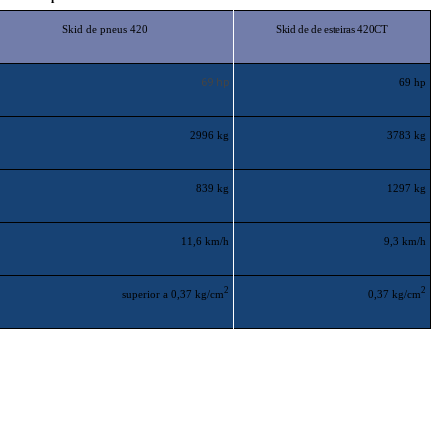
Skid de pneus 420
Skid de de esteiras 420CT
69 hp
69 hp
2996 kg
3783 kg
839 kg
1297 kg
11,6 km/h
9,3 km/h
2
2
superior a 0,37 kg/cm
0,37 kg/cm