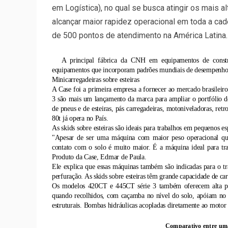
em Logística), no qual se busca atingir os mais al
alcançar maior rapidez operacional em toda a cade
de 500 pontos de atendimento na
América Latina.
A principal fábrica da CNH em equipamentos de cons
equipamentos que incorporam padrões mundiais de desempenho, ent
Minicarregadeiras sobre esteiras
A Case foi a primeira empresa a fornecer ao mercado brasileiro
3 são mais um lançamento da marca para ampliar o portfólio de 
de pneus e de esteiras, pás carregadeiras, motoniveladoras, retr
80t já opera no País.
As skids sobre esteiras são ideais para trabalhos em pequenos e
"Apesar de ser uma máquina com maior peso operacional que 
contato com o solo é muito maior. É a máquina ideal para tra
Produto da Case, Edmar de Paula.
Ele explica que essas máquinas também são indicadas para o tra
perfuração. As skids sobre esteiras têm grande capacidade de ca
Os modelos 420CT e 445CT série 3 também oferecem alta prod
quando recolhidos, com caçamba no nível do solo, apóiam no c
estruturais. Bombas hidráulicas acopladas diretamente ao motor
Comparativo entre uma