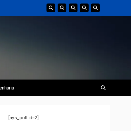
enharia
[ays_poll id=2]