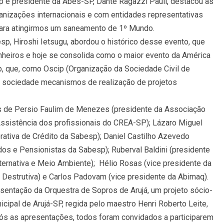
p e presidente da Abes-SP, Dante Ragazzi Pauli, destacou as
anizações internacionais e com entidades representativas
ara atingirmos um saneamento de 1º Mundo.
p, Hiroshi Ietsugu, abordou o histórico desse evento, que
eiros e hoje se consolida como o maior evento da América
p, que, como Oscip (Organização da Sociedade Civil de
 à sociedade mecanismos de realização de projetos
s de Persio Faulim de Menezes (presidente da Associação
Assistência dos profissionais do CREA-SP); Lázaro Miguel
rativa de Crédito da Sabesp); Daniel Castilho Azevedo
s e Pensionistas da Sabesp); Ruberval Baldini (presidente
ternativa e Meio Ambiente); Hélio Rosas (vice presidente da
 Destrutiva) e Carlos Padovam (vice presidente da Abimaq).
sentação da Orquestra de Sopros de Arujá, um projeto sócio-
nicipal de Arujá-SP, regida pelo maestro Henri Roberto Leite,
ós as apresentações, todos foram convidados a participarem