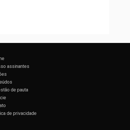
ne
so assinantes
ões
eúdos
stão de pauta
cie
ato
tica de privacidade