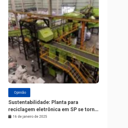
Opinião
Sustentabilidade: Planta para
reciclagem eletrônica em SP se torna
a maior da América Latina
16 de janeiro de 2025