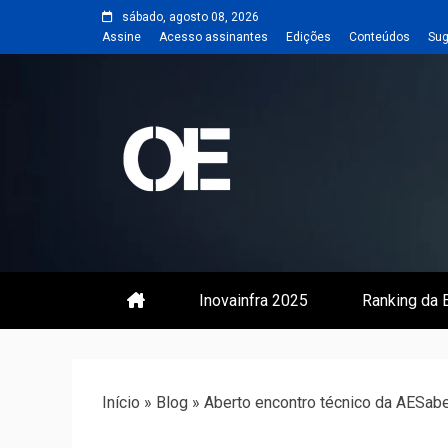
Skip
sábado, agosto 08, 2026
to
Assine
Acesso assinantes
Edições
Conteúdos
Sug
content
Portal de notícias de Engenharia
Revista | O
Inovainfra 2025
Ranking da E
Início
»
Blog
»
Aberto encontro técnico da AESab