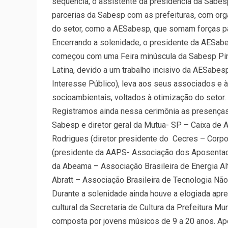
sequência, o assistente da presidência da Sabes
parcerias da Sabesp com as prefeituras, com org
do setor, como a AESabesp, que somam forças p
Encerrando a solenidade, o presidente da AESabes
começou com uma Feira minúscula da Sabesp Pinh
Latina, devido a um trabalho incisivo da AESabes
Interesse Público), leva aos seus associados e
socioambientais, voltados à otimização do setor.
Registramos ainda nessa cerimônia as presença
Sabesp e diretor geral da Mutua- SP – Caixa de 
Rodrigues (diretor presidente do Cecres – Corpo
(presidente da AAPS- Associação dos Aposentado
da Abeama – Associação Brasileira de Energia Al
Abratt – Associação Brasileira de Tecnologia Não
Durante a solenidade ainda houve a elogiada apre
cultural da Secretaria de Cultura da Prefeitura Mu
composta por jovens músicos de 9 a 20 anos. Ap