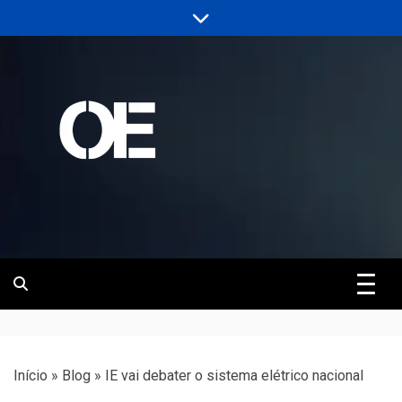
Skip
to
content
Portal de notícias de Engenharia e
Revista | O
Infraestrutura
Empreiteiro
Início
»
Blog
»
IE vai debater o sistema elétrico nacional