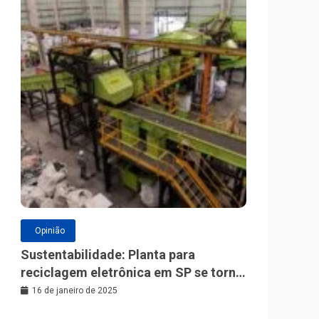
Opinião
Sustentabilidade: Planta para
reciclagem eletrônica em SP se torna
a maior da América Latina
16 de janeiro de 2025