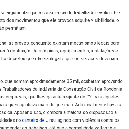
-se argumentar que a consciência do trabalhador evoluiu. Ele
to dos movimentos que ele provoca adquire visibilidade, o
ão permitiam.
ional às greves, conquanto existam mecanismos legais para
rrer à destruição de máquinas, equipamentos, instalações e
alho decretou que ela era ilegal e que os serviços deveriam
ônio, que somam aproximadamente 35 mil, acabaram aprovando
s Trabalhadores da Indústria da Construção Civil de Rondônia
 as empresas, que lhes garante reajuste de 7% para aqueles
ara quem ganhava mais do que isso. Adicionalmente havia a
 básica. Apesar disso, e embora a maioria se dispusesse a
iculdades no
canteiro de Jirau
, agindo com violência contra os
suspender os trabalhos, até que a normalidade voltasse e