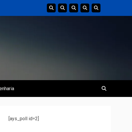
enharia
[ays_poll id=2]