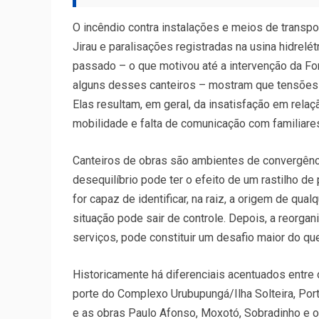
O incêndio contra instalações e meios de transpor
Jirau e paralisações registradas na usina hidrelé
passado – o que motivou até a intervenção da For
alguns desses canteiros – mostram que tensões 
Elas resultam, em geral, da insatisfação em rela
mobilidade e falta de comunicação com familiar
Canteiros de obras são ambientes de convergênc
desequilíbrio pode ter o efeito de um rastilho d
for capaz de identificar, na raiz, a origem de qu
situação pode sair de controle. Depois, a reorga
serviços, pode constituir um desafio maior do que
Historicamente há diferenciais acentuados entre
porte do Complexo Urubupungá/Ilha Solteira, Porto
e as obras Paulo Afonso, Moxotó, Sobradinho e ou