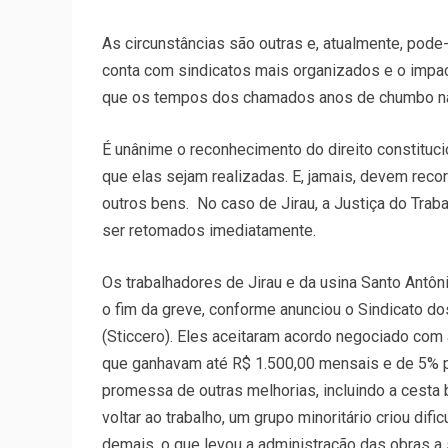
As circunstâncias são outras e, atualmente, pode
conta com sindicatos mais organizados e o impac
que os tempos dos chamados anos de chumbo n
É unânime o reconhecimento do direito constituc
que elas sejam realizadas. E, jamais, devem reco
outros bens. No caso de Jirau, a Justiça do Trab
ser retomados imediatamente.
Os trabalhadores de Jirau e da usina Santo Ant
o fim da greve, conforme anunciou o Sindicato do
(Sticcero). Eles aceitaram acordo negociado com
que ganhavam até R$ 1.500,00 mensais e de 5% p
promessa de outras melhorias, incluindo a cesta
voltar ao trabalho, um grupo minoritário criou dif
demais, o que levou a administração das obras a 