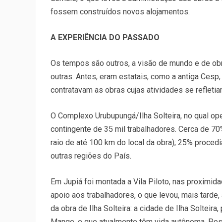
fossem construídos novos alojamentos.
A EXPERIÊNCIA DO PASSADO
Os tempos são outros, a visão de mundo e de ob
outras. Antes, eram estatais, como a antiga Cesp, 
contratavam as obras cujas atividades se reflet
O Complexo Urubupungá/Ilha Solteira, no qual op
contingente de 35 mil trabalhadores. Cerca de 7
raio de até 100 km do local da obra); 25% proced
outras regiões do País.
Em Jupiá foi montada a Vila Piloto, nas proximid
apoio aos trabalhadores, o que levou, mais tarde
da obra de Ilha Solteira: a cidade de Ilha Solteira
Mange, e que atualmente têm vida autônoma. Possu