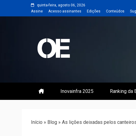
Skip
quinta-feira, agosto 06, 2026
to
Assine
Acesso assinantes
Edições
Conteúdos
Sug
content
Portal de notícias de Engenharia
Revista | O
Inovainfra 2025
Ranking da E
Início
»
Blog
»
As lições deixadas pelos canteiros