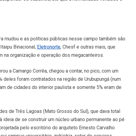
ra mudou e as políticas públicas nesse campo também são
Itaipu Binacional,
Eletronorte
, Chesf e outras mais, que
iam na organização e operação dos megacanteiros.
erou a Camargo Corrêa, chegou a contar, no pico, com um
0% deles foram contratados na região de Urubupungá (num
iam de cidades do interior paulista e somente 5% eram de
ades de Três Lagoas (Mato Grosso do Sul), que dava total
, à ideia de se construir um núcleo urbano permanente ao pé
, projetada pelo escritório do arquiteto Ernesto Carvalho
i campus universitário, indústria, setor de serviços,