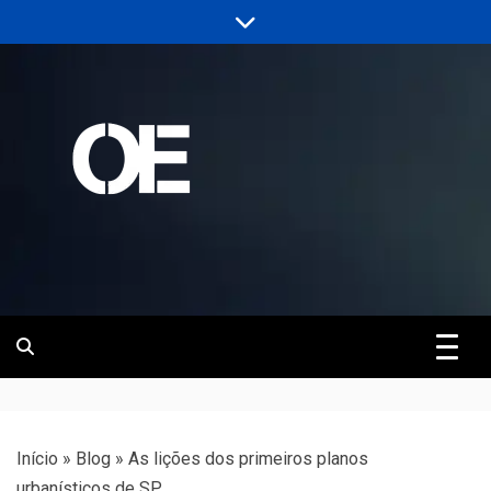
Skip
to
content
Portal de notícias de Engenharia e
Revista | O
Infraestrutura
Empreiteiro
Início
»
Blog
»
As lições dos primeiros planos
urbanísticos de SP