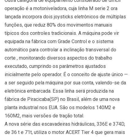
Outra categoria de equipamento considerado de difícil
operação é a motoniveladora, cuja linha M serie 2 ora
lançada incorpora dois joysticks eletrônicos de múltiplas
funções, que reduz 80% dos movimentos manuais
típicos dos controles tradicionais. A máquina pode vir
equipada na fábrica com Grade Control e o sistema
automático para controlar a inclinação transversal do
corte , monitorando diversos aspectos do trabalho
executado, cumprindo os parâmetros ajustados
inicialmente pelo operador. É o conceito de ajuste único —
a ser seguido pela máquina por sua conta, valendo-se da
eletrônica embarcada. Essa linha será produzida na
fábrica de Piracicaba(SP) no Brasil, além de uma nova
planta industrial nos EUA. São os modelos 140M2 e
160M2, mais versões de tração total.
A nova série das escavadeiras hidráulicas, 336E e 374D,
de 36 t e 71t, utiliza o motor ACERT Tier 4 que gera mais