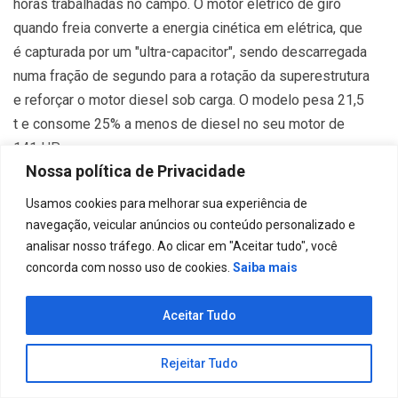
horas trabalhadas no campo. O motor elétrico de giro
quando freia converte a energia cinética em elétrica, que
é capturada por um "ultra-capacitor", sendo descarregada
numa fração de segundo para a rotação da superestrutura
e reforçar o motor diesel sob carga. O modelo pesa 21,5
t e consome 25% a menos de diesel no seu motor de
141 HP.
Nossa política de Privacidade
A Komatsu lançou uma linha de escavadeiras hidráulicas
com motor Tier 4 – PC240LC-10, de 25 t, 177 HP;
Usamos cookies para melhorar sua experiência de
PC360LC-10, de 36 t, 257 HP; PC490LC-10, de 49 t, 359
navegação, veicular anúncios ou conteúdo personalizado e
HP – todas equipadas com Komtrax de monitoramento
analisar nosso tráfego. Ao clicar em "Aceitar tudo", você
remoto por satélite, sistema hidráulico com componentes
concorda com nosso uso de cookies.
Saiba mais
de fabricação própria , e 5 modos de operação a escolha
do operador.
Aceitar Tudo
Wirtgen traz a linha Kleeman de britagem móve
l
Rejeitar Tudo
Sistema paralelo à superfície e bicos que captam os