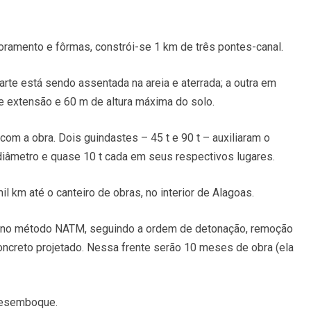
oramento e fôrmas, constrói-se 1 km de três pontes-canal.
arte está sendo assentada na areia e aterrada; a outra em
e extensão e 60 m de altura máxima do solo.
com a obra. Dois guindastes – 45 t e 90 t – auxiliaram o
iâmetro e quase 10 t cada em seus respectivos lugares.
l km até o canteiro de obras, no interior de Alagoas.
o no método NATM, seguindo a ordem de detonação, remoção
concreto projetado. Nessa frente serão 10 meses de obra (ela
desemboque.