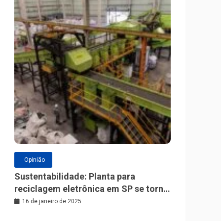
Opinião
Sustentabilidade: Planta para
reciclagem eletrônica em SP se torna
a maior da América Latina
16 de janeiro de 2025