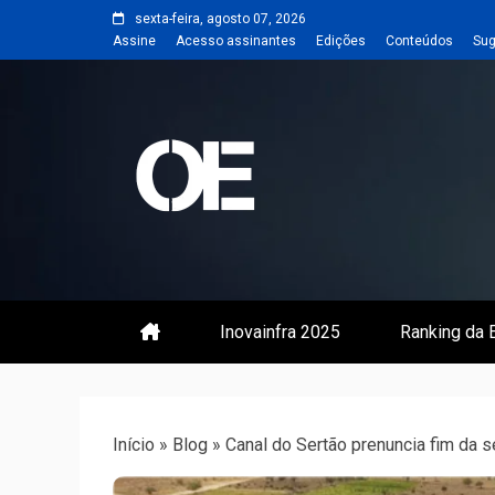
Skip
sexta-feira, agosto 07, 2026
to
Assine
Acesso assinantes
Edições
Conteúdos
Sug
content
Portal de notícias de Engenharia
Revista | O
Inovainfra 2025
Ranking da E
Início
»
Blog
»
Canal do Sertão prenuncia fim da 