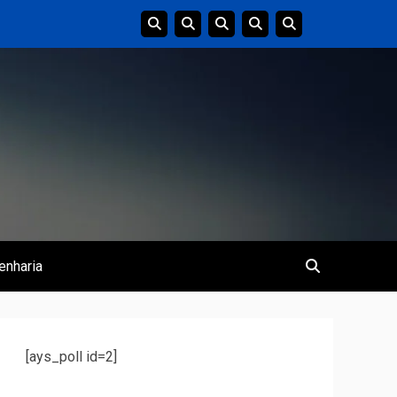
enharia
[ays_poll id=2]