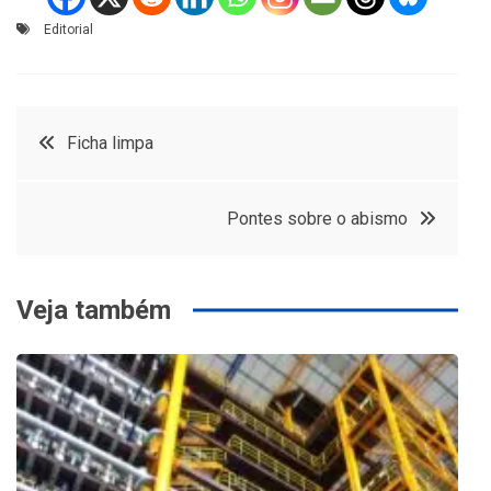
Editorial
Navegação
Ficha limpa
de
Pontes sobre o abismo
Post
Veja também