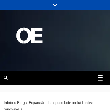
Skip
to
content
Portal de notícias de Engenharia e
Revista | O
Infraestrutura
Empreiteiro
Início
»
Blog
»
Expansão da capacidade inclui fontes
renováveis