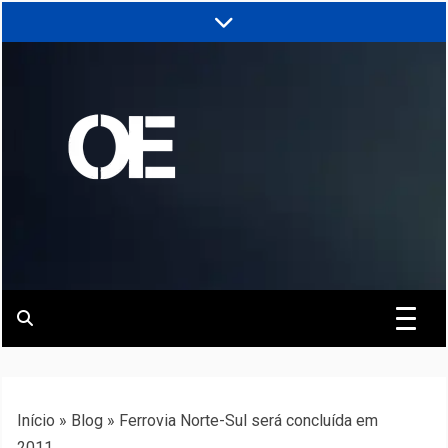
Skip
to
content
Portal de notícias de Engenharia e
Revista | O
Infraestrutura
Empreiteiro
Início
»
Blog
»
Ferrovia Norte-Sul será concluída em
2011