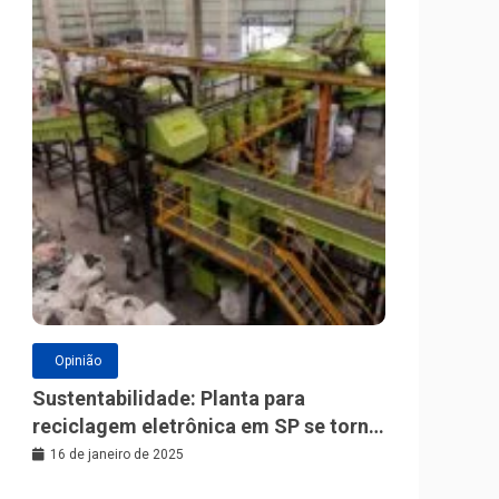
Opinião
Sustentabilidade: Planta para
reciclagem eletrônica em SP se torna
a maior da América Latina
16 de janeiro de 2025