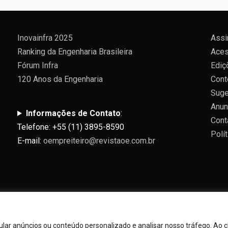
Inovainfra 2025
Assi
Ranking da Engenharia Brasileira
Aces
Fórum Infra
Ediç
120 Anos da Engenharia
Cont
Suge
Anun
Informações de Contato
:
Cont
Telefone: +55 (11) 3895-8590
Polí
E-mail:
oempreiteiro@revistaoe.com.br
ar anúncios ou conteúdo personalizado e analisar nosso tráfego. Ao cl