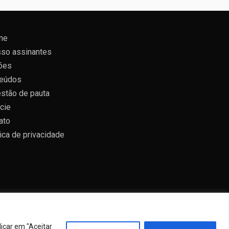
ne
so assinantes
ões
eúdos
stão de pauta
cie
ato
tica de privacidade
icar em "Aceitar