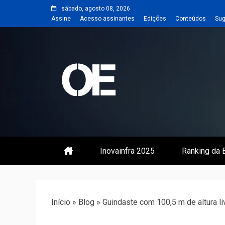
Skip
sábado, agosto 08, 2026
to
Assine
Acesso assinantes
Edições
Conteúdos
Sug
content
Portal de notícias de Engenharia
Revista | O
Inovainfra 2025
Ranking da E
Início
»
Blog
»
Guindaste com 100,5 m de altura l