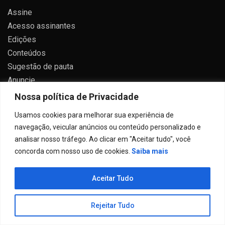
Assine
Acesso assinantes
Edições
Conteúdos
Sugestão de pauta
Anuncie
Contato
Nossa política de Privacidade
Política de privacidade
Usamos cookies para melhorar sua experiência de
navegação, veicular anúncios ou conteúdo personalizado e
analisar nosso tráfego. Ao clicar em "Aceitar tudo", você
concorda com nosso uso de cookies.
Saiba mais
Todos direitos reservados 2024.
Aceitar Tudo
Proudly powered by WordPress
|
Theme: Allure News
by
Candid Themes
.
Rejeitar Tudo