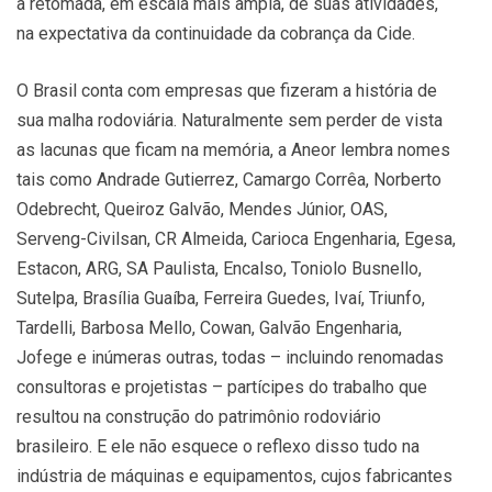
a retomada, em escala mais ampla, de suas atividades,
na expectativa da continuidade da cobrança da Cide.
O Brasil conta com empresas que fizeram a história de
sua malha rodoviária. Naturalmente sem perder de vista
as lacunas que ficam na memória, a Aneor lembra nomes
tais como Andrade Gutierrez, Camargo Corrêa, Norberto
Odebrecht, Queiroz Galvão, Mendes Júnior, OAS,
Serveng-Civilsan, CR Almeida, Carioca Engenharia, Egesa,
Estacon, ARG, SA Paulista, Encalso, Toniolo Busnello,
Sutelpa, Brasília Guaíba, Ferreira Guedes, Ivaí, Triunfo,
Tardelli, Barbosa Mello, Cowan, Galvão Engenharia,
Jofege e inúmeras outras, todas – incluindo renomadas
consultoras e projetistas – partícipes do trabalho que
resultou na construção do patrimônio rodoviário
brasileiro. E ele não esquece o reflexo disso tudo na
indústria de máquinas e equipamentos, cujos fabricantes