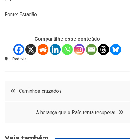
Fonte: Estadão
Compartilhe esse conteúdo
Rodovias
Navegação
Caminhos cruzados
de
A herança que o País tenta recuperar
Post
Veja também