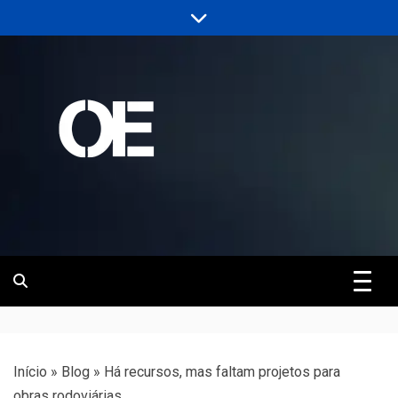
Skip
to
content
Portal de notícias de Engenharia e
Revista | O
Infraestrutura
Empreiteiro
Início
»
Blog
»
Há recursos, mas faltam projetos para
obras rodoviárias