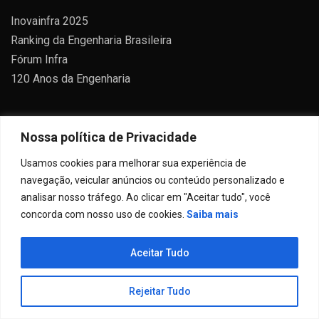
Inovainfra 2025
Ranking da Engenharia Brasileira
Fórum Infra
120 Anos da Engenharia
Informações de Contato
:
Nossa política de Privacidade
Telefone: +55 (11) 3895-8590
Usamos cookies para melhorar sua experiência de
E-mail:
oempreiteiro@revistaoe.com.br
navegação, veicular anúncios ou conteúdo personalizado e
analisar nosso tráfego. Ao clicar em "Aceitar tudo", você
Assine
concorda com nosso uso de cookies.
Saiba mais
Acesso assinantes
Edições
Aceitar Tudo
Conteúdos
Sugestão de pauta
Rejeitar Tudo
Anuncie