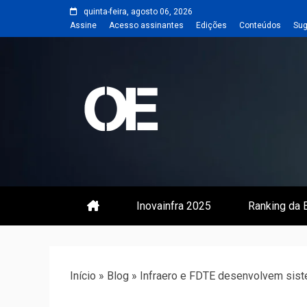
Skip
quinta-feira, agosto 06, 2026
to
Assine
Acesso assinantes
Edições
Conteúdos
Sug
content
Portal de notícias de Engenharia
Revista | O
Inovainfra 2025
Ranking da E
Início
»
Blog
»
Infraero e FDTE desenvolvem sis