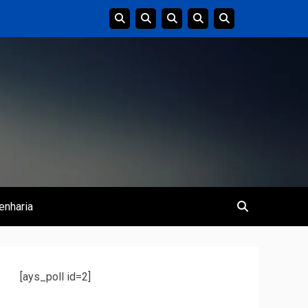
enharia
[ays_poll id=2]