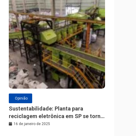
Opinião
Sustentabilidade: Planta para
reciclagem eletrônica em SP se torna
a maior da América Latina
16 de janeiro de 2025