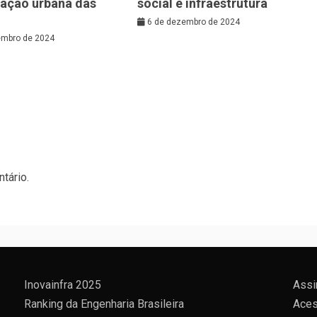
zação urbana das
social e infraestrutura
6 de dezembro de 2024
embro de 2024
tário.
Inovainfra 2025
Assi
Ranking da Engenharia Brasileira
Aces