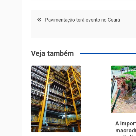
Navegação
Pavimentação terá evento no Ceará
de
Post
Veja também
A Impor
macrod