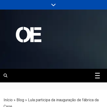
Skip
to
content
Portal de notícias de Engenharia e
Revista | O
Infraestrutura
Empreiteiro
Início
»
Blog
»
Lula participa da inauguração de fábrica da
Case