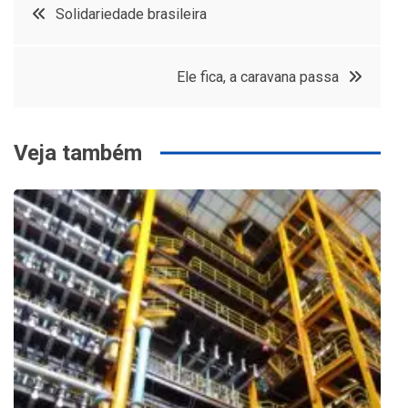
Navegação
Solidariedade brasileira
de
Ele fica, a caravana passa
Post
Veja também