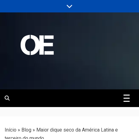
Skip
to
content
Portal de notícias de Engenharia e
Revista | O
Infraestrutura
Empreiteiro
Início
»
Blog
»
Maior dique seco da América Latina e
terceiro do mundo