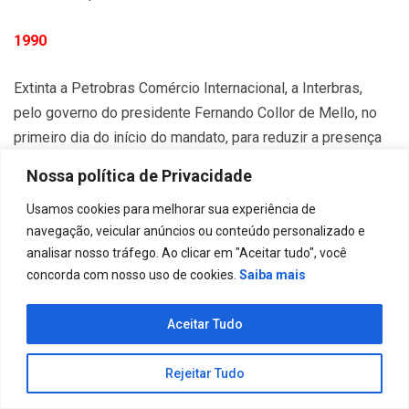
1990
Extinta a Petrobras Comércio Internacional, a Interbras,
pelo governo do presidente Fernando Collor de Mello, no
primeiro dia do início do mandato, para reduzir a presença
do Estado na economia brasileira.
Nossa política de Privacidade
1991 e 1992
Usamos cookies para melhorar sua experiência de
navegação, veicular anúncios ou conteúdo personalizado e
analisar nosso tráfego. Ao clicar em "Aceitar tudo", você
Petrobras recebe os prêmios Distinguished Achievement
concorda com nosso uso de cookies.
Saiba mais
da Offshore Technology Conference, pela contribuição ao
avanço na tecnologia de exploração em águas profundas.
Aceitar Tudo
1994
Rejeitar Tudo
A empresa investe no cinema com Carlota Joaquina.