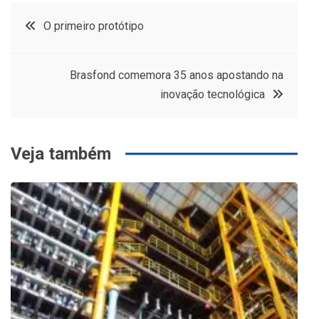
Navegação
O primeiro protótipo
de
Brasfond comemora 35 anos apostando na
Post
inovação tecnológica
Veja também