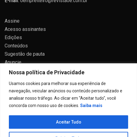
E-mail:
oempreiteiro@revistaoe.com.br
Assine
Acesso assinantes
Edições
Conteúdos
Sugestão de pauta
Anuncie
Contato
Nossa política de Privacidade
Política de privacidade
Usamos cookies para melhorar sua experiência de
navegação, veicular anúncios ou conteúdo personalizado e
analisar nosso tráfego. Ao clicar em "Aceitar tudo", você
concorda com nosso uso de cookies.
Saiba mais
Todos direitos reservados 2024.
Aceitar Tudo
Proudly powered by WordPress
|
Theme: Allure News