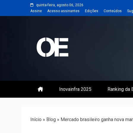
Skip
quinta-feira, agosto 06, 2026
to
Assine
Acesso assinantes
Edições
Conteúdos
Sug
content
Portal de notícias de Engenharia
Revista | O
Inovainfra 2025
Ranking da E
Início
»
Blog
»
Mercado brasileiro ganha nova ma