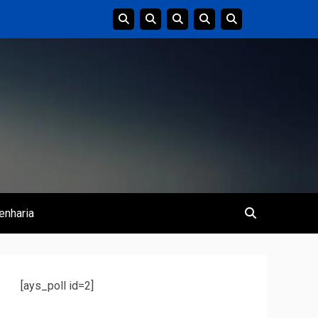
enharia
[ays_poll id=2]