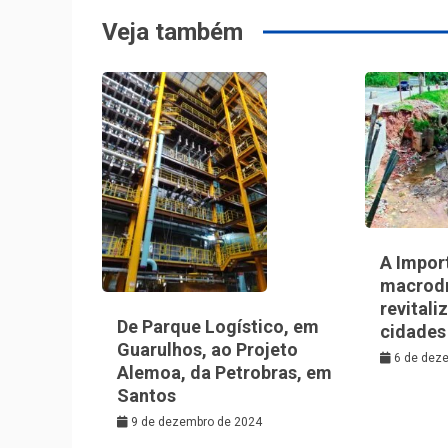
Post
Veja também
A Impor
macrod
revitali
De Parque Logístico, em
cidades
Guarulhos, ao Projeto
6 de dez
Alemoa, da Petrobras, em
Santos
9 de dezembro de 2024