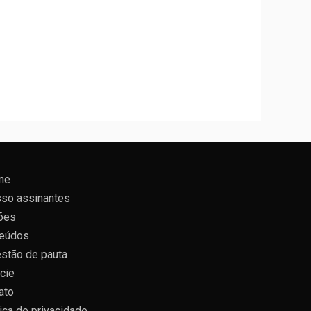
ne
so assinantes
ões
eúdos
stão de pauta
cie
ato
tica de privacidade