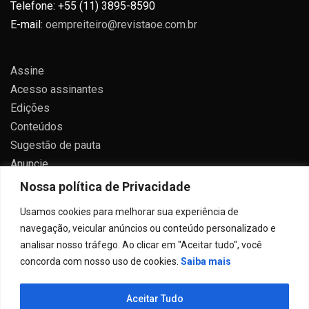
Telefone: +55 (11) 3895-8590
E-mail:
oempreiteiro@revistaoe.com.br
Assine
Acesso assinantes
Edições
Conteúdos
Sugestão de pauta
Anuncie
Contato
Nossa política de Privacidade
Política de privacidade
Usamos cookies para melhorar sua experiência de
navegação, veicular anúncios ou conteúdo personalizado e
analisar nosso tráfego. Ao clicar em "Aceitar tudo", você
concorda com nosso uso de cookies.
Saiba mais
Todos direitos reservados 2024.
Aceitar Tudo