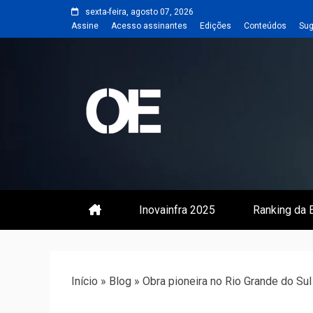
Skip
sexta-feira, agosto 07, 2026
to
Assine
Acesso assinantes
Edições
Conteúdos
Sug
content
Portal de notícias de Engenharia
Revista | O
Inovainfra 2025
Ranking da E
Início
»
Blog
»
Obra pioneira no Rio Grande do Sul