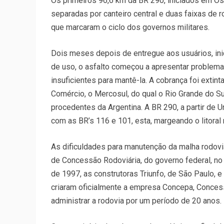
Os primeiros 96,6 km da BR 290, iniciados em Os
separadas por canteiro central e duas faixas de 
que marcaram o ciclo dos governos militares.
Dois meses depois de entregue aos usuários, ini
de uso, o asfalto começou a apresentar problem
insuficientes para mantê-la. A cobrança foi exti
Comércio, o Mercosul, do qual o Rio Grande do Su
procedentes da Argentina. A BR 290, a partir de Uru
com as BR’s 116 e 101, esta, margeando o litoral n
As dificuldades para manutenção da malha rodovi
de Concessão Rodoviária, do governo federal, no q
de 1997, as construtoras Triunfo, de São Paulo, 
criaram oficialmente a empresa Concepa, Conces
administrar a rodovia por um período de 20 anos.