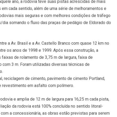
daquele ano, a rodovia teve suas pistas acrescidas de mais
ias em cada sentido, além de uma série de melhoramentos e
rodovias mais seguras e com melhores condições de tráfego
os/dia somando o fluxo das praças de pedágio de Eldorado do
tre a Av. Brasil e a Av. Castello Branco com quase 12 km no
entre os anos de 1998 e 1999. Após essa construção, a
s faixas de rolamento de 3,75 m de largura, faixa de
 com 3 m. Foram utilizadas diversas técnicas de
o.
l, reciclagem de cimento, pavimento de cimento Portland,
e revestimento em asfalto com polímero.
rodovia e amplia de 12 m de largura para 16,25 m cada pista,
iação da rodovia está 100% concluída no sentido litoral-
do com a concessionária, as obras estão previstas para serem