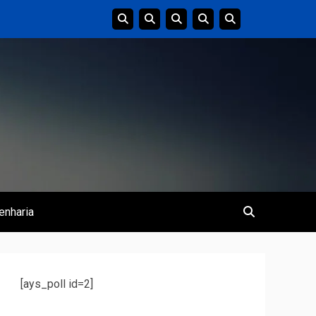
enharia
[ays_poll id=2]