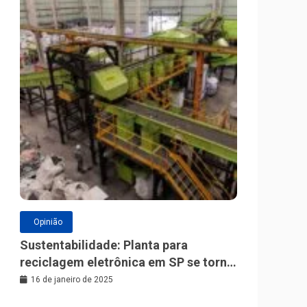
Opinião
Sustentabilidade: Planta para
reciclagem eletrônica em SP se torna
a maior da América Latina
16 de janeiro de 2025