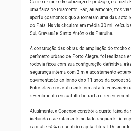
Com o reinício da cobrança de pedágio, no final 
uma faixa de rolamento. São, atualmente, três v
aperfeiçoamentos que a tornaram uma das sete 
do País. Na via circulam em média 30 mil veícul
Sul, Gravataí e Santo Antônio da Patrulha.
A construção das obras de ampliação do trecho en
perímetro urbano de Porto Alegre, foi realizada 
rodovia ficou com sua configuração definitiva: trê
segurança interna com 2 m e acostamento externo
pavimentação ao longo dos 11 anos da concessã
Entre elas o revestimento em asfalto convenciona
revestimento em asfalto borracha e recentement
Atualmente, a Concepa constrói a quarta faixa da 
incluindo o acostamento no lado esquerdo. A ampl
capital e 60% no sentido capital-litoral. De acor