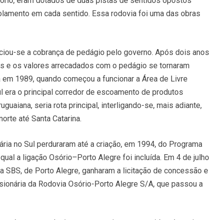
ório, eram dotados de duas pistas de sentidos opostos
rolamento em cada sentido. Essa rodovia foi uma das obras
ciou-se a cobrança de pedágio pelo governo. Após dois anos
as e os valores arrecadados com o pedágio se tornaram
nta em 1989, quando começou a funcionar a Área de Livre
l era o principal corredor de escoamento de produtos
guaiana, seria rota principal, interligando-se, mais adiante,
orte até Santa Catarina.
ária no Sul perduraram até a criação, em 1994, do Programa
ual a ligação Osório–Porto Alegre foi incluída. Em 4 de julho
e a SBS, de Porto Alegre, ganharam a licitação de concessão e
sionária da Rodovia Osório-Porto Alegre S/A, que passou a